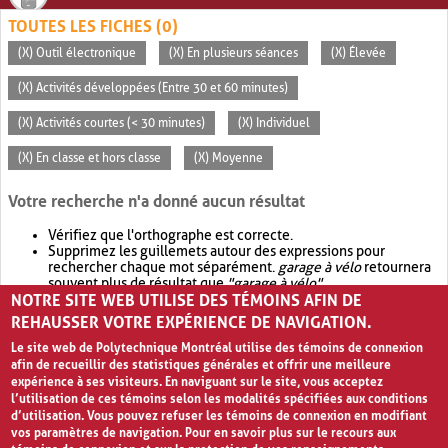
TOUTES LES FICHES (0)
(X) Outil électronique
(X) En plusieurs séances
(X) Élevée
(X) Activités développées (Entre 30 et 60 minutes)
(X) Activités courtes (< 30 minutes)
(X) Individuel
(X) En classe et hors classe
(X) Moyenne
Votre recherche n'a donné aucun résultat
Vérifiez que l'orthographe est correcte.
Supprimez les guillemets autour des expressions pour
rechercher chaque mot séparément.
garage à vélo
retournera
souvent plus de résultat que
"garage à vélo"
.
NOTRE SITE WEB UTILISE DES TÉMOINS AFIN DE
Envisagez d'élargir votre recherche avec
OR
.
garage OR vélo
retournera souvent plus de résultat que
garage à vélo
.
REHAUSSER VOTRE EXPÉRIENCE DE NAVIGATION.
Le site web de Polytechnique Montréal utilise des témoins de connexion
afin de recueillir des statistiques générales et offrir une meilleure
expérience à ses visiteurs. En naviguant sur le site, vous acceptez
l’utilisation de ces témoins selon les modalités spécifiées aux conditions
d’utilisation. Vous pouvez refuser les témoins de connexion en modifiant
vos paramètres de navigation. Pour en savoir plus sur le recours aux