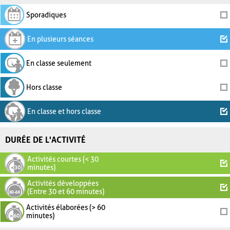
Sporadiques
En plusieurs séances
En classe seulement
Hors classe
En classe et hors classe
DURÉE DE L'ACTIVITÉ
Activités courtes (< 30
minutes)
Activités développées
(Entre 30 et 60 minutes)
Activités élaborées (> 60
minutes)