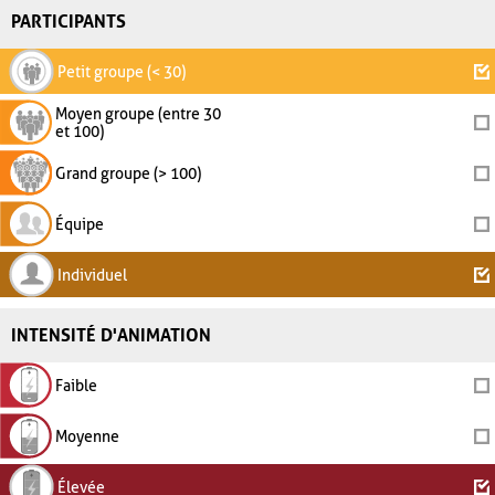
PARTICIPANTS
Petit groupe (< 30)
Moyen groupe (entre 30
et 100)
Grand groupe (> 100)
Équipe
Individuel
INTENSITÉ D'ANIMATION
Faible
Moyenne
Élevée