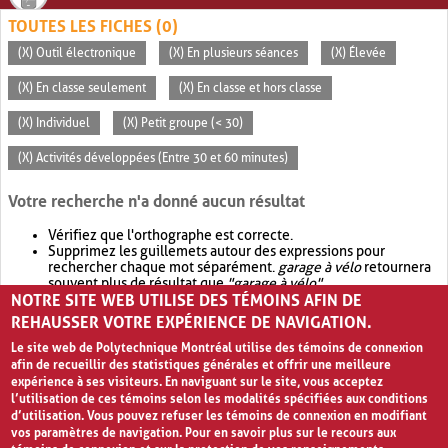
TOUTES LES FICHES (0)
(X) Outil électronique
(X) En plusieurs séances
(X) Élevée
(X) En classe seulement
(X) En classe et hors classe
(X) Individuel
(X) Petit groupe (< 30)
(X) Activités développées (Entre 30 et 60 minutes)
Votre recherche n'a donné aucun résultat
Vérifiez que l'orthographe est correcte.
Supprimez les guillemets autour des expressions pour
rechercher chaque mot séparément.
garage à vélo
retournera
souvent plus de résultat que
"garage à vélo"
.
NOTRE SITE WEB UTILISE DES TÉMOINS AFIN DE
Envisagez d'élargir votre recherche avec
OR
.
garage OR vélo
retournera souvent plus de résultat que
garage à vélo
.
REHAUSSER VOTRE EXPÉRIENCE DE NAVIGATION.
Le site web de Polytechnique Montréal utilise des témoins de connexion
afin de recueillir des statistiques générales et offrir une meilleure
expérience à ses visiteurs. En naviguant sur le site, vous acceptez
l’utilisation de ces témoins selon les modalités spécifiées aux conditions
d’utilisation. Vous pouvez refuser les témoins de connexion en modifiant
vos paramètres de navigation. Pour en savoir plus sur le recours aux