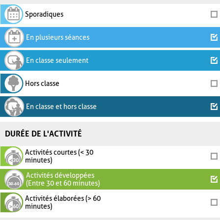
Sporadiques
En plusieurs séances
En classe seulement
Hors classe
En classe et hors classe
DURÉE DE L'ACTIVITÉ
Activités courtes (< 30
minutes)
Activités développées
(Entre 30 et 60 minutes)
Activités élaborées (> 60
minutes)