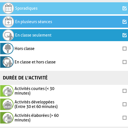
Sporadiques
En plusieurs séances
En classe seulement
Hors classe
En classe et hors classe
DURÉE DE L'ACTIVITÉ
Activités courtes (< 30
minutes)
Activités développées
(Entre 30 et 60 minutes)
Activités élaborées (> 60
minutes)