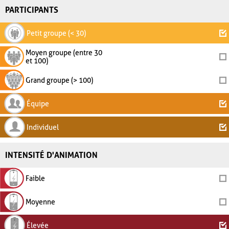
PARTICIPANTS
Petit groupe (< 30)
Moyen groupe (entre 30
et 100)
Grand groupe (> 100)
Équipe
Individuel
INTENSITÉ D'ANIMATION
Faible
Moyenne
Élevée