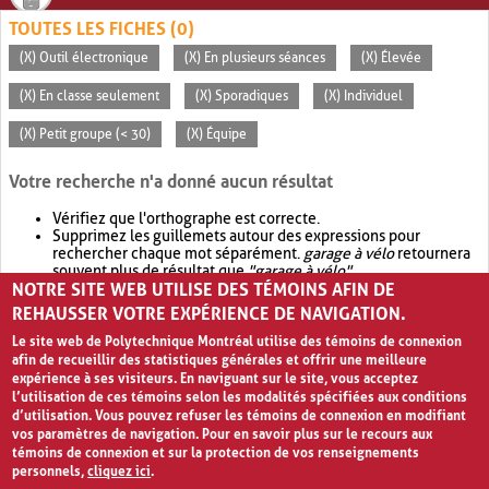
TOUTES LES FICHES (0)
(X) Outil électronique
(X) En plusieurs séances
(X) Élevée
(X) En classe seulement
(X) Sporadiques
(X) Individuel
(X) Petit groupe (< 30)
(X) Équipe
Votre recherche n'a donné aucun résultat
Vérifiez que l'orthographe est correcte.
Supprimez les guillemets autour des expressions pour
rechercher chaque mot séparément.
garage à vélo
retournera
souvent plus de résultat que
"garage à vélo"
.
NOTRE SITE WEB UTILISE DES TÉMOINS AFIN DE
Envisagez d'élargir votre recherche avec
OR
.
garage OR vélo
retournera souvent plus de résultat que
garage à vélo
.
REHAUSSER VOTRE EXPÉRIENCE DE NAVIGATION.
Le site web de Polytechnique Montréal utilise des témoins de connexion
afin de recueillir des statistiques générales et offrir une meilleure
expérience à ses visiteurs. En naviguant sur le site, vous acceptez
l’utilisation de ces témoins selon les modalités spécifiées aux conditions
d’utilisation. Vous pouvez refuser les témoins de connexion en modifiant
vos paramètres de navigation. Pour en savoir plus sur le recours aux
témoins de connexion et sur la protection de vos renseignements
personnels,
cliquez ici
.
Avis de confidentialité et conditions d’utilisation