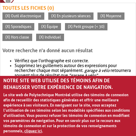
TOUTES LES FICHES (0)
(X) Outil électronique
(X) En plusieurs séances
(X) Moyenne
(X) Sporadiques
(X) Équipe
(X) Petit groupe (< 30)
(X) Hors classe
(X) Individuel
Votre recherche n'a donné aucun résultat
Vérifiez que l'orthographe est correcte.
Supprimez les guillemets autour des expressions pour
rechercher chaque mot séparément.
garage à vélo
retournera
souvent plus de résultat que
"garage à vélo"
.
NOTRE SITE WEB UTILISE DES TÉMOINS AFIN DE
Envisagez d'élargir votre recherche avec
OR
.
garage OR vélo
retournera souvent plus de résultat que
garage à vélo
.
REHAUSSER VOTRE EXPÉRIENCE DE NAVIGATION.
Le site web de Polytechnique Montréal utilise des témoins de connexion
afin de recueillir des statistiques générales et offrir une meilleure
expérience à ses visiteurs. En naviguant sur le site, vous acceptez
l’utilisation de ces témoins selon les modalités spécifiées aux conditions
d’utilisation. Vous pouvez refuser les témoins de connexion en modifiant
vos paramètres de navigation. Pour en savoir plus sur le recours aux
témoins de connexion et sur la protection de vos renseignements
personnels,
cliquez ici
.
Avis de confidentialité et conditions d’utilisation