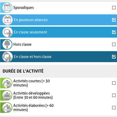
Sporadiques
En plusieurs séances
En classe seulement
Hors classe
En classe et hors classe
DURÉE DE L'ACTIVITÉ
Activités courtes (< 30
minutes)
Activités développées
(Entre 30 et 60 minutes)
Activités élaborées (> 60
minutes)