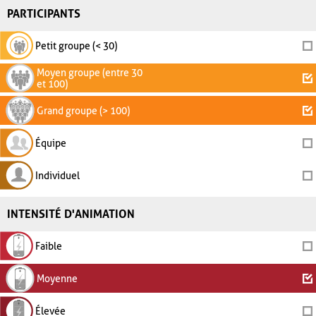
PARTICIPANTS
Petit groupe (< 30)
Moyen groupe (entre 30
et 100)
Grand groupe (> 100)
Équipe
Individuel
INTENSITÉ D'ANIMATION
Faible
Moyenne
Élevée