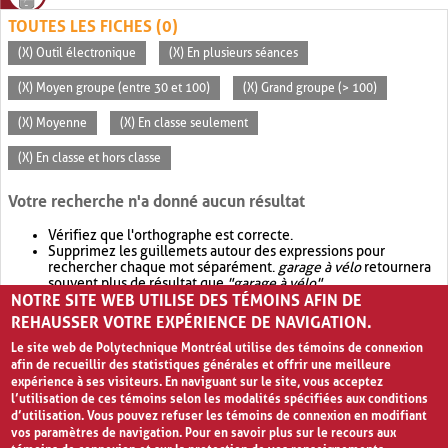
TOUTES LES FICHES (0)
(X) Outil électronique
(X) En plusieurs séances
(X) Moyen groupe (entre 30 et 100)
(X) Grand groupe (> 100)
(X) Moyenne
(X) En classe seulement
(X) En classe et hors classe
Votre recherche n'a donné aucun résultat
Vérifiez que l'orthographe est correcte.
Supprimez les guillemets autour des expressions pour
rechercher chaque mot séparément.
garage à vélo
retournera
souvent plus de résultat que
"garage à vélo"
.
NOTRE SITE WEB UTILISE DES TÉMOINS AFIN DE
Envisagez d'élargir votre recherche avec
OR
.
garage OR vélo
retournera souvent plus de résultat que
garage à vélo
.
REHAUSSER VOTRE EXPÉRIENCE DE NAVIGATION.
Le site web de Polytechnique Montréal utilise des témoins de connexion
afin de recueillir des statistiques générales et offrir une meilleure
expérience à ses visiteurs. En naviguant sur le site, vous acceptez
l’utilisation de ces témoins selon les modalités spécifiées aux conditions
d’utilisation. Vous pouvez refuser les témoins de connexion en modifiant
vos paramètres de navigation. Pour en savoir plus sur le recours aux