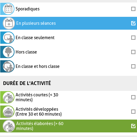
Sporadiques
En plusieurs séances
En classe seulement
Hors classe
En classe et hors classe
DURÉE DE L'ACTIVITÉ
Activités courtes (< 30
minutes)
Activités développées
(Entre 30 et 60 minutes)
Activités élaborées (> 60
minutes)