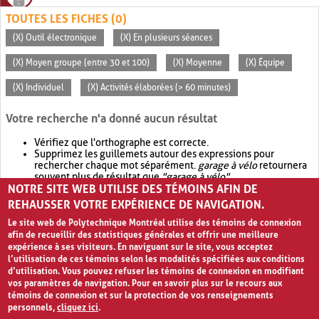
TOUTES LES FICHES (0)
(X) Outil électronique
(X) En plusieurs séances
(X) Moyen groupe (entre 30 et 100)
(X) Moyenne
(X) Équipe
(X) Individuel
(X) Activités élaborées (> 60 minutes)
Votre recherche n'a donné aucun résultat
Vérifiez que l'orthographe est correcte.
Supprimez les guillemets autour des expressions pour
rechercher chaque mot séparément.
garage à vélo
retournera
souvent plus de résultat que
"garage à vélo"
.
NOTRE SITE WEB UTILISE DES TÉMOINS AFIN DE
Envisagez d'élargir votre recherche avec
OR
.
garage OR vélo
retournera souvent plus de résultat que
garage à vélo
.
REHAUSSER VOTRE EXPÉRIENCE DE NAVIGATION.
Le site web de Polytechnique Montréal utilise des témoins de connexion
afin de recueillir des statistiques générales et offrir une meilleure
expérience à ses visiteurs. En naviguant sur le site, vous acceptez
l’utilisation de ces témoins selon les modalités spécifiées aux conditions
d’utilisation. Vous pouvez refuser les témoins de connexion en modifiant
vos paramètres de navigation. Pour en savoir plus sur le recours aux
témoins de connexion et sur la protection de vos renseignements
personnels,
cliquez ici
.
Avis de confidentialité et conditions d’utilisation