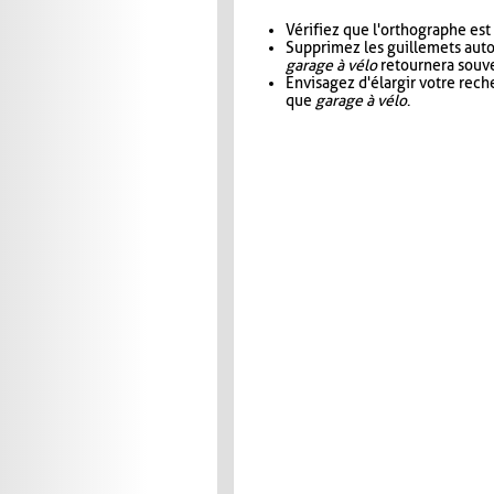
Vérifiez que l'orthographe est
Supprimez les guillemets aut
garage à vélo
retournera souve
Envisagez d'élargir votre rec
que
garage à vélo
.