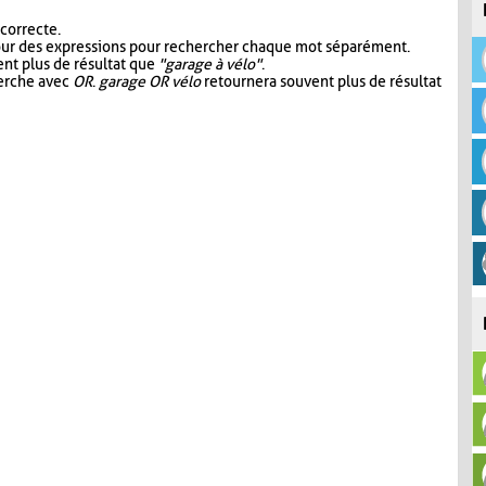
 correcte.
our des expressions pour rechercher chaque mot séparément.
nt plus de résultat que
"garage à vélo"
.
herche avec
OR
.
garage OR vélo
retournera souvent plus de résultat