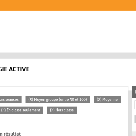
IE ACTIVE
eurs séances
(X) Moyen groupe (entre 30 et 100)
(X) Moyenne
(X) En classe seulement
(X) Hors classe
n résultat