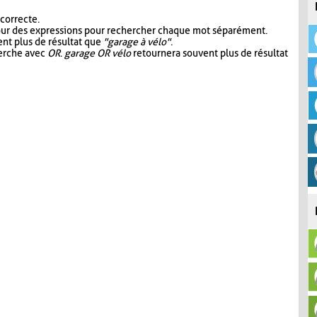
 correcte.
our des expressions pour rechercher chaque mot séparément.
nt plus de résultat que
"garage à vélo"
.
herche avec
OR
.
garage OR vélo
retournera souvent plus de résultat