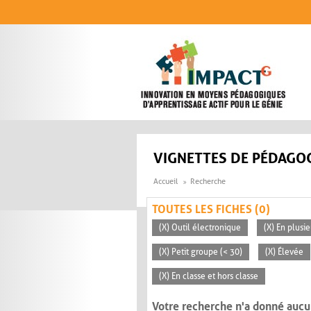
Aller au contenu principal
VIGNETTES DE PÉDAGOG
Accueil
Recherche
TOUTES LES FICHES (0)
(X) Outil électronique
(X) En plusi
(X) Petit groupe (< 30)
(X) Élevée
(X) En classe et hors classe
Votre recherche n'a donné aucu