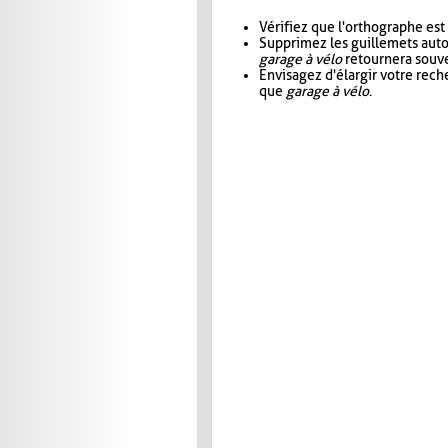
Vérifiez que l'orthographe est
Supprimez les guillemets aut
garage à vélo
retournera souve
Envisagez d'élargir votre rec
que
garage à vélo
.