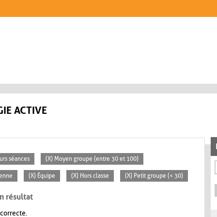
IE ACTIVE
eurs séances
(X) Moyen groupe (entre 30 et 100)
yenne
(X) Équipe
(X) Hors classe
(X) Petit groupe (< 30)
n résultat
 correcte.