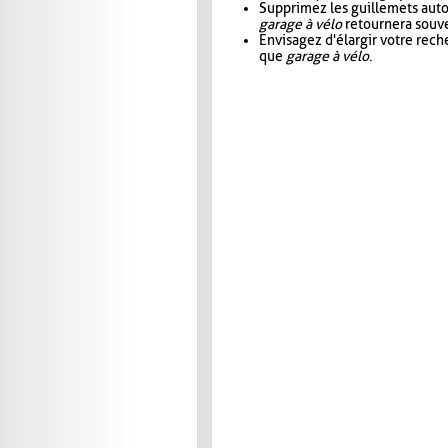
Supprimez les guillemets aut
garage à vélo
retournera souve
Envisagez d'élargir votre rec
que
garage à vélo
.