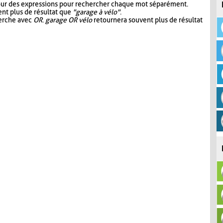
our des expressions pour rechercher chaque mot séparément.
nt plus de résultat que
"garage à vélo"
.
herche avec
OR
.
garage OR vélo
retournera souvent plus de résultat