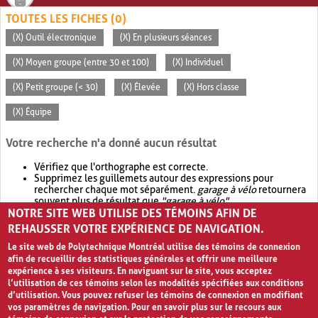
TOUTES LES FICHES (0)
(X) Outil électronique
(X) En plusieurs séances
(X) Moyen groupe (entre 30 et 100)
(X) Individuel
(X) Petit groupe (< 30)
(X) Élevée
(X) Hors classe
(X) Équipe
Votre recherche n'a donné aucun résultat
Vérifiez que l'orthographe est correcte.
Supprimez les guillemets autour des expressions pour
rechercher chaque mot séparément.
garage à vélo
retournera
souvent plus de résultat que
"garage à vélo"
.
NOTRE SITE WEB UTILISE DES TÉMOINS AFIN DE
Envisagez d'élargir votre recherche avec
OR
.
garage OR vélo
retournera souvent plus de résultat que
garage à vélo
.
REHAUSSER VOTRE EXPÉRIENCE DE NAVIGATION.
Le site web de Polytechnique Montréal utilise des témoins de connexion
afin de recueillir des statistiques générales et offrir une meilleure
expérience à ses visiteurs. En naviguant sur le site, vous acceptez
l’utilisation de ces témoins selon les modalités spécifiées aux conditions
d’utilisation. Vous pouvez refuser les témoins de connexion en modifiant
vos paramètres de navigation. Pour en savoir plus sur le recours aux