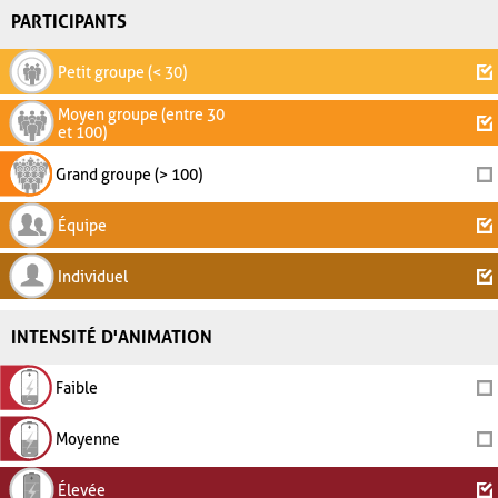
PARTICIPANTS
Petit groupe (< 30)
Moyen groupe (entre 30
et 100)
Grand groupe (> 100)
Équipe
Individuel
INTENSITÉ D'ANIMATION
Faible
Moyenne
Élevée