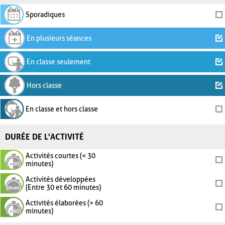
Sporadiques
En plusieurs séances
En classe seulement
Hors classe
En classe et hors classe
DURÉE DE L'ACTIVITÉ
Activités courtes (< 30
minutes)
Activités développées
(Entre 30 et 60 minutes)
Activités élaborées (> 60
minutes)