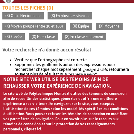
TOUTES LES FICHES (0)
(X) Outil électronique
(X) En plusieurs séances
(X) Moyen groupe (entre 30 et 100)
(X) Équipe
(X) Moyenne
(X) Élevée
(X) Hors classe
(X) En classe seulement
Votre recherche n'a donné aucun résultat
Vérifiez que l'orthographe est correcte.
Supprimez les guillemets autour des expressions pour
rechercher chaque mot séparément.
garage à vélo
retournera
souvent plus de résultat que
"garage à vélo"
.
NOTRE SITE WEB UTILISE DES TÉMOINS AFIN DE
Envisagez d'élargir votre recherche avec
OR
.
garage OR vélo
retournera souvent plus de résultat que
garage à vélo
.
REHAUSSER VOTRE EXPÉRIENCE DE NAVIGATION.
Le site web de Polytechnique Montréal utilise des témoins de connexion
afin de recueillir des statistiques générales et offrir une meilleure
expérience à ses visiteurs. En naviguant sur le site, vous acceptez
l’utilisation de ces témoins selon les modalités spécifiées aux conditions
d’utilisation. Vous pouvez refuser les témoins de connexion en modifiant
vos paramètres de navigation. Pour en savoir plus sur le recours aux
témoins de connexion et sur la protection de vos renseignements
personnels,
cliquez ici
.
Avis de confidentialité et conditions d’utilisation