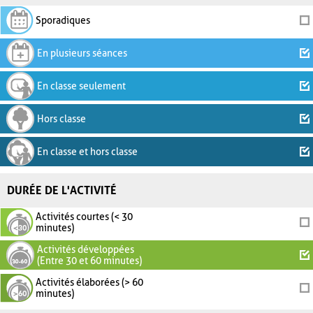
Sporadiques
En plusieurs séances
En classe seulement
Hors classe
En classe et hors classe
DURÉE DE L'ACTIVITÉ
Activités courtes (< 30
minutes)
Activités développées
(Entre 30 et 60 minutes)
Activités élaborées (> 60
minutes)