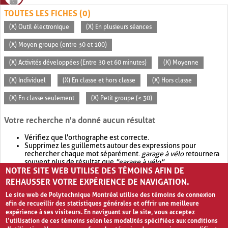
TOUTES LES FICHES (0)
(X) Outil électronique
(X) En plusieurs séances
(X) Moyen groupe (entre 30 et 100)
(X) Activités développées (Entre 30 et 60 minutes)
(X) Moyenne
(X) Individuel
(X) En classe et hors classe
(X) Hors classe
(X) En classe seulement
(X) Petit groupe (< 30)
Votre recherche n'a donné aucun résultat
Vérifiez que l'orthographe est correcte.
Supprimez les guillemets autour des expressions pour
rechercher chaque mot séparément.
garage à vélo
retournera
souvent plus de résultat que
"garage à vélo"
.
NOTRE SITE WEB UTILISE DES TÉMOINS AFIN DE
Envisagez d'élargir votre recherche avec
OR
.
garage OR vélo
retournera souvent plus de résultat que
garage à vélo
.
REHAUSSER VOTRE EXPÉRIENCE DE NAVIGATION.
Le site web de Polytechnique Montréal utilise des témoins de connexion
afin de recueillir des statistiques générales et offrir une meilleure
expérience à ses visiteurs. En naviguant sur le site, vous acceptez
l’utilisation de ces témoins selon les modalités spécifiées aux conditions