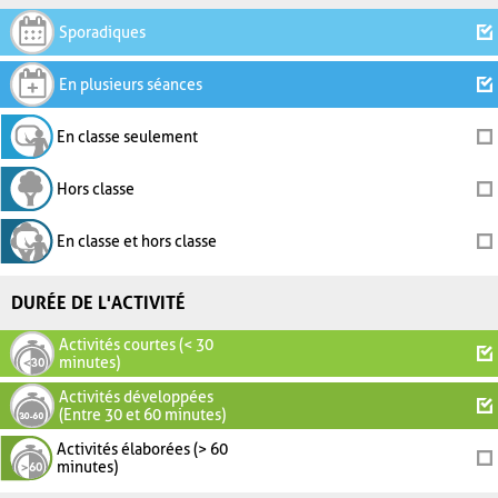
Sporadiques
En plusieurs séances
En classe seulement
Hors classe
En classe et hors classe
DURÉE DE L'ACTIVITÉ
Activités courtes (< 30
minutes)
Activités développées
(Entre 30 et 60 minutes)
Activités élaborées (> 60
minutes)