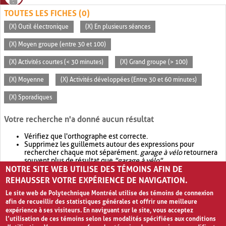
TOUTES LES FICHES (0)
(X) Outil électronique
(X) En plusieurs séances
(X) Moyen groupe (entre 30 et 100)
(X) Activités courtes (< 30 minutes)
(X) Grand groupe (> 100)
(X) Moyenne
(X) Activités développées (Entre 30 et 60 minutes)
(X) Sporadiques
Votre recherche n'a donné aucun résultat
Vérifiez que l'orthographe est correcte.
Supprimez les guillemets autour des expressions pour
rechercher chaque mot séparément.
garage à vélo
retournera
souvent plus de résultat que
"garage à vélo"
.
NOTRE SITE WEB UTILISE DES TÉMOINS AFIN DE
Envisagez d'élargir votre recherche avec
OR
.
garage OR vélo
retournera souvent plus de résultat que
garage à vélo
.
REHAUSSER VOTRE EXPÉRIENCE DE NAVIGATION.
Le site web de Polytechnique Montréal utilise des témoins de connexion
afin de recueillir des statistiques générales et offrir une meilleure
expérience à ses visiteurs. En naviguant sur le site, vous acceptez
l’utilisation de ces témoins selon les modalités spécifiées aux conditions