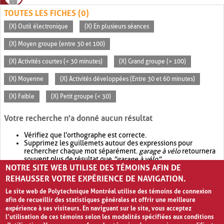
TOUTES LES FICHES (0)
(X) Outil électronique
(X) En plusieurs séances
(X) Moyen groupe (entre 30 et 100)
(X) Activités courtes (< 30 minutes)
(X) Grand groupe (> 100)
(X) Moyenne
(X) Activités développées (Entre 30 et 60 minutes)
(X) Faible
(X) Petit groupe (< 30)
Votre recherche n'a donné aucun résultat
Vérifiez que l'orthographe est correcte.
Supprimez les guillemets autour des expressions pour
rechercher chaque mot séparément.
garage à vélo
retournera
souvent plus de résultat que
"garage à vélo"
.
NOTRE SITE WEB UTILISE DES TÉMOINS AFIN DE
Envisagez d'élargir votre recherche avec
OR
.
garage OR vélo
retournera souvent plus de résultat que
garage à vélo
.
REHAUSSER VOTRE EXPÉRIENCE DE NAVIGATION.
Le site web de Polytechnique Montréal utilise des témoins de connexion
afin de recueillir des statistiques générales et offrir une meilleure
expérience à ses visiteurs. En naviguant sur le site, vous acceptez
l’utilisation de ces témoins selon les modalités spécifiées aux conditions