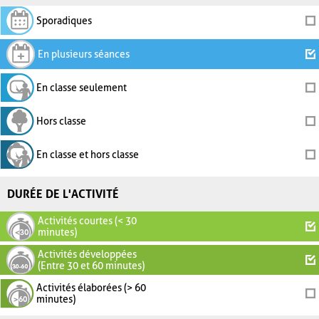
Sporadiques
En plusieurs séances
En classe seulement
Hors classe
En classe et hors classe
DURÉE DE L'ACTIVITÉ
Activités courtes (< 30
minutes)
Activités développées
(Entre 30 et 60 minutes)
Activités élaborées (> 60
minutes)