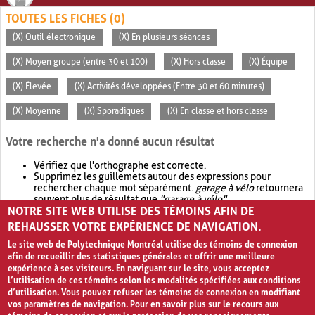
TOUTES LES FICHES (0)
(X) Outil électronique
(X) En plusieurs séances
(X) Moyen groupe (entre 30 et 100)
(X) Hors classe
(X) Équipe
(X) Élevée
(X) Activités développées (Entre 30 et 60 minutes)
(X) Moyenne
(X) Sporadiques
(X) En classe et hors classe
Votre recherche n'a donné aucun résultat
Vérifiez que l'orthographe est correcte.
Supprimez les guillemets autour des expressions pour
rechercher chaque mot séparément.
garage à vélo
retournera
souvent plus de résultat que
"garage à vélo"
.
NOTRE SITE WEB UTILISE DES TÉMOINS AFIN DE
Envisagez d'élargir votre recherche avec
OR
.
garage OR vélo
retournera souvent plus de résultat que
garage à vélo
.
REHAUSSER VOTRE EXPÉRIENCE DE NAVIGATION.
Le site web de Polytechnique Montréal utilise des témoins de connexion
afin de recueillir des statistiques générales et offrir une meilleure
expérience à ses visiteurs. En naviguant sur le site, vous acceptez
l’utilisation de ces témoins selon les modalités spécifiées aux conditions
d’utilisation. Vous pouvez refuser les témoins de connexion en modifiant
vos paramètres de navigation. Pour en savoir plus sur le recours aux