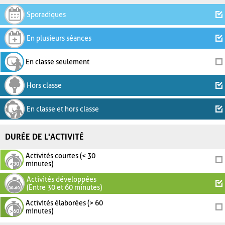
Sporadiques
En plusieurs séances
En classe seulement
Hors classe
En classe et hors classe
DURÉE DE L'ACTIVITÉ
Activités courtes (< 30
minutes)
Activités développées
(Entre 30 et 60 minutes)
Activités élaborées (> 60
minutes)