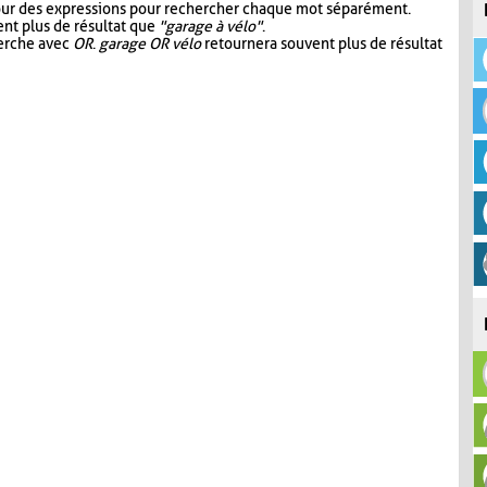
our des expressions pour rechercher chaque mot séparément.
nt plus de résultat que
"garage à vélo"
.
herche avec
OR
.
garage OR vélo
retournera souvent plus de résultat