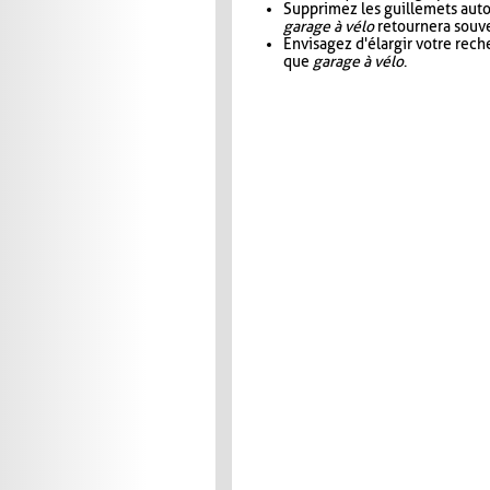
Supprimez les guillemets aut
garage à vélo
retournera souve
Envisagez d'élargir votre rec
que
garage à vélo
.