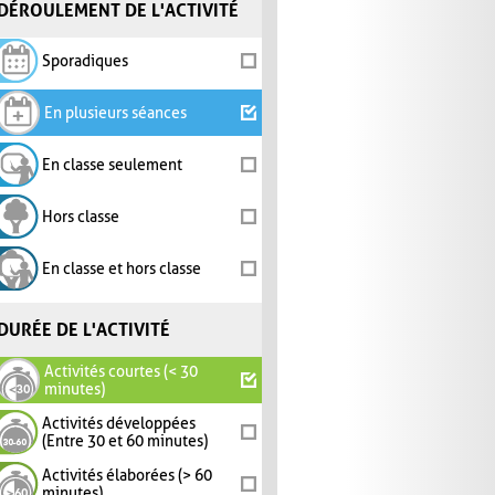
DÉROULEMENT DE L'ACTIVITÉ
Sporadiques
En plusieurs séances
En classe seulement
Hors classe
En classe et hors classe
DURÉE DE L'ACTIVITÉ
Activités courtes (< 30
minutes)
Activités développées
(Entre 30 et 60 minutes)
Activités élaborées (> 60
minutes)