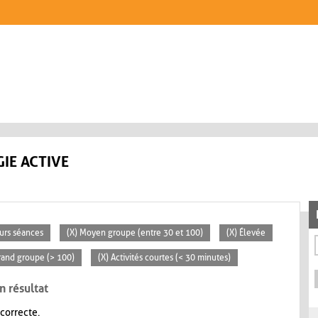
IE ACTIVE
eurs séances
(X) Moyen groupe (entre 30 et 100)
(X) Élevée
rand groupe (> 100)
(X) Activités courtes (< 30 minutes)
n résultat
 correcte.