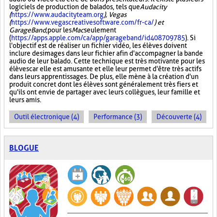
logiciels de production de balados, tels que
Audacity
(
https://www.audacityteam.org
), Vegas
(
https://www.vegascreativesoftware.com/fr-ca/
) et
GarageBand,
pour les
Mac
seulement
(
https://apps.apple.com/ca/app/garageband/id408709785
). Si
l'objectif est de réaliser un fichier vidéo, les élèves doivent
inclure des images dans leur fichier afin d'accompagner la bande
audio de leur balado. Cette technique est très motivante pour les
élèves car elle est amusante et elle leur permet d'être très actifs
dans leurs apprentissages. De plus, elle mène à la création d'un
produit concret dont les élèves sont généralement très fiers et
qu'ils ont envie de partager avec leurs collègues, leur famille et
leurs amis.
Outil électronique (4)
Performance (3)
Découverte (4)
BLOGUE