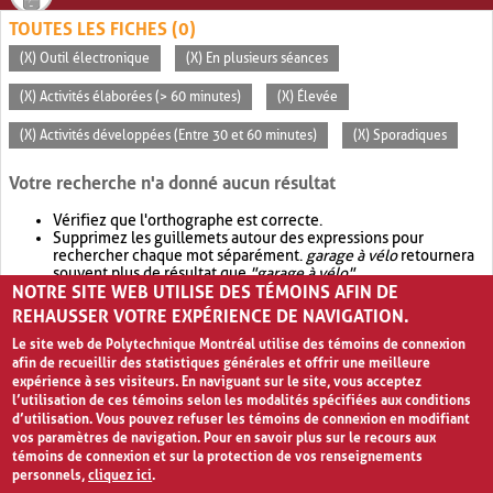
TOUTES LES FICHES (0)
(X) Outil électronique
(X) En plusieurs séances
(X) Activités élaborées (> 60 minutes)
(X) Élevée
(X) Activités développées (Entre 30 et 60 minutes)
(X) Sporadiques
Votre recherche n'a donné aucun résultat
Vérifiez que l'orthographe est correcte.
Supprimez les guillemets autour des expressions pour
rechercher chaque mot séparément.
garage à vélo
retournera
souvent plus de résultat que
"garage à vélo"
.
NOTRE SITE WEB UTILISE DES TÉMOINS AFIN DE
Envisagez d'élargir votre recherche avec
OR
.
garage OR vélo
retournera souvent plus de résultat que
garage à vélo
.
REHAUSSER VOTRE EXPÉRIENCE DE NAVIGATION.
Le site web de Polytechnique Montréal utilise des témoins de connexion
afin de recueillir des statistiques générales et offrir une meilleure
expérience à ses visiteurs. En naviguant sur le site, vous acceptez
l’utilisation de ces témoins selon les modalités spécifiées aux conditions
d’utilisation. Vous pouvez refuser les témoins de connexion en modifiant
vos paramètres de navigation. Pour en savoir plus sur le recours aux
témoins de connexion et sur la protection de vos renseignements
personnels,
cliquez ici
.
Avis de confidentialité et conditions d’utilisation