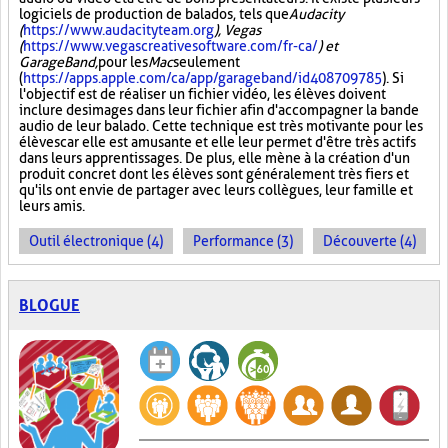
logiciels de production de balados, tels que
Audacity
(
https://www.audacityteam.org
), Vegas
(
https://www.vegascreativesoftware.com/fr-ca/
) et
GarageBand,
pour les
Mac
seulement
(
https://apps.apple.com/ca/app/garageband/id408709785
). Si
l'objectif est de réaliser un fichier vidéo, les élèves doivent
inclure des images dans leur fichier afin d'accompagner la bande
audio de leur balado. Cette technique est très motivante pour les
élèves car elle est amusante et elle leur permet d'être très actifs
dans leurs apprentissages. De plus, elle mène à la création d'un
produit concret dont les élèves sont généralement très fiers et
qu'ils ont envie de partager avec leurs collègues, leur famille et
leurs amis.
Outil électronique (4)
Performance (3)
Découverte (4)
BLOGUE