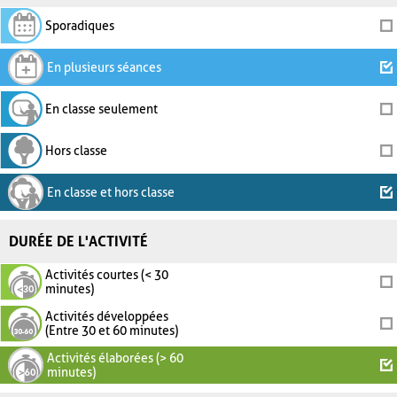
Sporadiques
En plusieurs séances
En classe seulement
Hors classe
En classe et hors classe
DURÉE DE L'ACTIVITÉ
Activités courtes (< 30
minutes)
Activités développées
(Entre 30 et 60 minutes)
Activités élaborées (> 60
minutes)