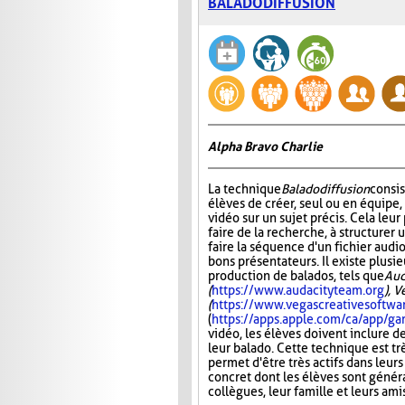
BALADODIFFUSION
Alpha Bravo Charlie
La technique
Baladodiffusion
consi
élèves de créer, seul ou en équipe,
vidéo sur un sujet précis. Cela leu
faire de la recherche, à structurer u
faire la séquence d'un fichier audio
bons présentateurs. Il existe plusie
production de balados, tels que
Aud
(
https://www.audacityteam.org
), 
(
https://www.vegascreativesoftwa
(
https://apps.apple.com/ca/app/
vidéo, les élèves doivent inclure d
leur balado. Cette technique est tr
permet d'être très actifs dans leurs
concret dont les élèves sont généra
collègues, leur famille et leurs ami