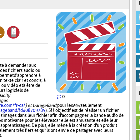
ste à demander aux
 des fichiers audio ou
r permet d'apprendre à
n texte clair et concis, à
 ou vidéo et à être de
urs logiciels de
acity
0
Vegas
re.com/fr-ca/
) et GarageBand,
pour les
Mac
seulement
garageband/id408709785
). Si l'objectif est de réaliser un fichier
es images dans leur fichier afin d'accompagner la bande audio de
ès motivante pour les élèves car elle est amusante et elle leur
 apprentissages. De plus, elle mène à la création d'un produit
lement très fiers et qu'ils ont envie de partager avec leurs
s.