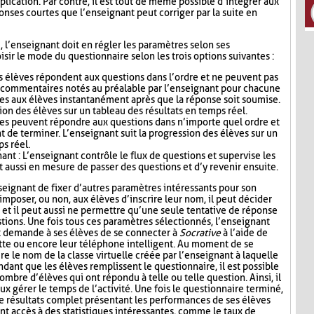
lication. Par contre, il est tout de même possible d’intégrer aux
nses courtes que l’enseignant peut corriger par la suite en
i, l’enseignant doit en régler les paramètres selon ses
sir le mode du questionnaire selon les trois options suivantes :
s élèves répondent aux questions dans l’ordre et ne peuvent pas
s commentaires notés au préalable par l’enseignant pour chacune
es aux élèves instantanément après que la réponse soit soumise.
ion des élèves sur un tableau des résultats en temps réel.
ves peuvent répondre aux questions dans n’importe quel ordre et
t de terminer. L’enseignant suit la progression des élèves sur un
ps réel.
nt : L’enseignant contrôle le flux de questions et supervise les
t aussi en mesure de passer des questions et d’y revenir ensuite.
seignant de fixer d’autres paramètres intéressants pour son
mposer, ou non, aux élèves d’inscrire leur nom, il peut décider
n, et il peut aussi ne permettre qu’une seule tentative de réponse
tions. Une fois tous ces paramètres sélectionnés, l’enseignant
t demande à ses élèves de se connecter à
Socrative
à l’aide de
lette ou encore leur téléphone intelligent. Au moment de se
re le nom de la classe virtuelle créée par l’enseignant à laquelle
ndant que les élèves remplissent le questionnaire, il est possible
ombre d’élèves qui ont répondu à telle ou telle question. Ainsi, il
ux gérer le temps de l’activité. Une fois le questionnaire terminé,
de résultats complet présentant les performances de ses élèves
nt accès à des statistiques intéressantes, comme le taux de