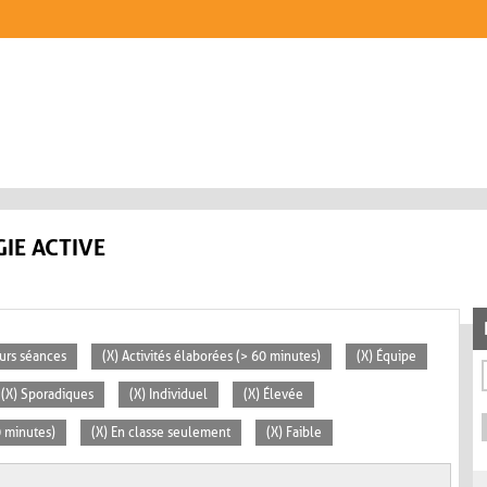
IE ACTIVE
eurs séances
(X) Activités élaborées (> 60 minutes)
(X) Équipe
(X) Sporadiques
(X) Individuel
(X) Élevée
0 minutes)
(X) En classe seulement
(X) Faible