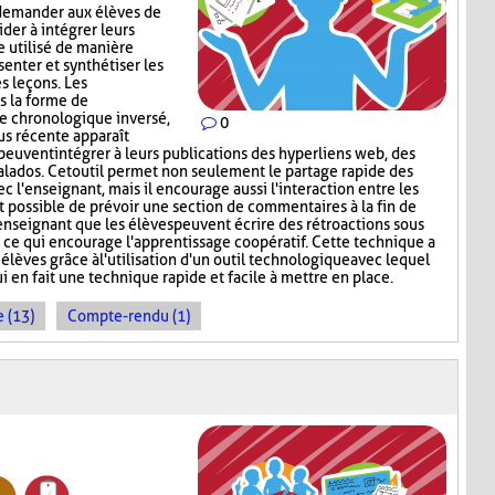
 demander aux élèves de
aider à intégrer leurs
e utilisé de manière
enter et synthétiser les
s leçons. Les
s la forme de
re chronologique inversé,
0
lus récente apparaît
peuvent intégrer à leurs publications des hyperliens web, des
lados. Cet outil permet non seulement le partage rapide des
c l'enseignant, mais il encourage aussi l'interaction entre les
st possible de prévoir une section de commentaires à la fin de
'enseignant que les élèves peuvent écrire des rétroactions sous
, ce qui encourage l'apprentissage coopératif. Cette technique a
 élèves grâce à l'utilisation d'un outil technologique avec lequel
ui en fait une technique rapide et facile à mettre en place.
 (13)
Compte-rendu (1)