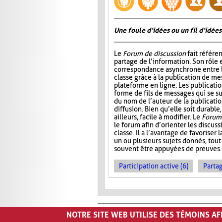
Une foule d’idées ou un fil d’idées
Le
Forum de discussion
fait référen
partage de l’information. Son rôle 
correspondance asynchrone entre
classe grâce à la publication de me
plateforme en ligne. Les publicati
forme de fils de messages qui se 
du nom de l’auteur de la publication
diffusion. Bien qu’elle soit durable,
ailleurs, facile à modifier. Le
Forum 
le forum afin d’orienter les discus
classe. Il a l’avantage de favoriser l
un ou plusieurs sujets donnés, tout
souvent être appuyées de preuves.
Participation active (6)
Partag
NOTRE SITE WEB UTILISE DES TÉMOINS A