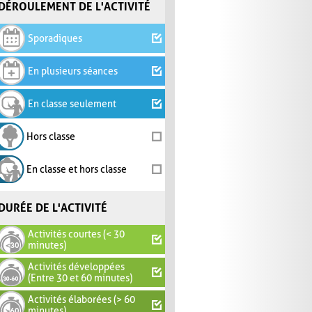
DÉROULEMENT DE L'ACTIVITÉ
Sporadiques
En plusieurs séances
En classe seulement
Hors classe
En classe et hors classe
DURÉE DE L'ACTIVITÉ
Activités courtes (< 30
minutes)
Activités développées
(Entre 30 et 60 minutes)
Activités élaborées (> 60
minutes)