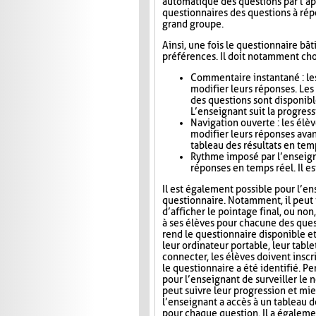
automatique des questions par l’app
questionnaires des questions à répo
grand groupe.
Ainsi, une fois le questionnaire bât
préférences. Il doit notamment choi
Commentaire instantané : le
modifier leurs réponses. Le
des questions sont disponibl
L’enseignant suit la progress
Navigation ouverte : les élè
modifier leurs réponses avan
tableau des résultats en tem
Rythme imposé par l’enseigna
réponses en temps réel. Il es
Il est également possible pour l’en
questionnaire. Notamment, il peut i
d’afficher le pointage final, ou no
à ses élèves pour chacune des ques
rend le questionnaire disponible e
leur ordinateur portable, leur tab
connecter, les élèves doivent inscri
le questionnaire a été identifié. Pe
pour l’enseignant de surveiller le n
peut suivre leur progression et mie
l’enseignant a accès à un tableau 
pour chaque question. Il a égaleme