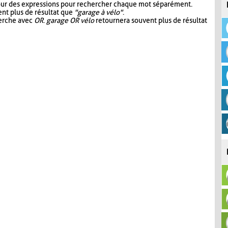
our des expressions pour rechercher chaque mot séparément.
nt plus de résultat que
"garage à vélo"
.
herche avec
OR
.
garage OR vélo
retournera souvent plus de résultat