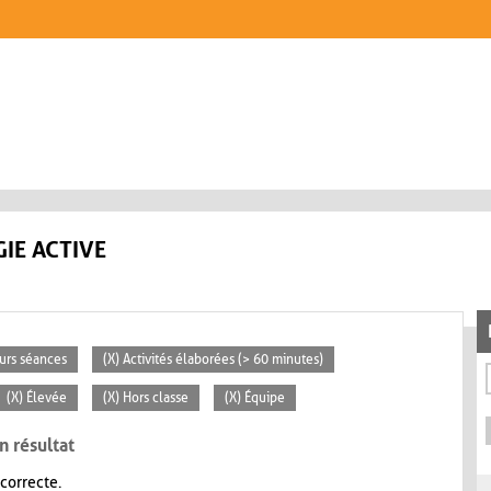
IE ACTIVE
eurs séances
(X) Activités élaborées (> 60 minutes)
(X) Élevée
(X) Hors classe
(X) Équipe
n résultat
 correcte.