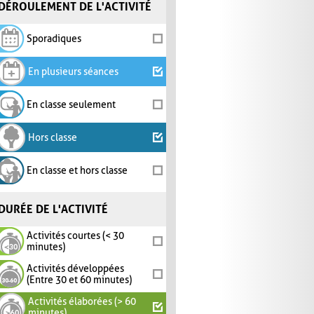
DÉROULEMENT DE L'ACTIVITÉ
Sporadiques
En plusieurs séances
En classe seulement
Hors classe
En classe et hors classe
DURÉE DE L'ACTIVITÉ
Activités courtes (< 30
minutes)
Activités développées
(Entre 30 et 60 minutes)
Activités élaborées (> 60
minutes)