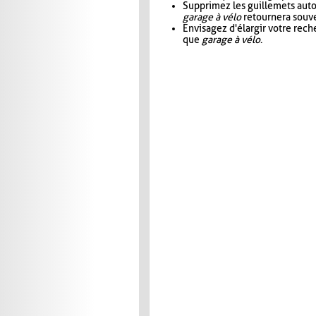
Supprimez les guillemets aut
garage à vélo
retournera souve
Envisagez d'élargir votre rec
que
garage à vélo
.