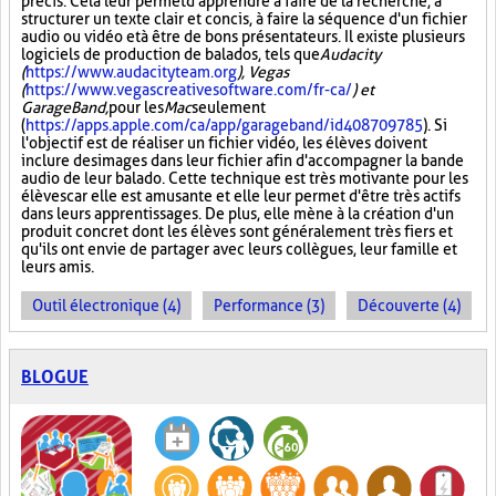
précis. Cela leur permet d'apprendre à faire de la recherche, à
structurer un texte clair et concis, à faire la séquence d'un fichier
audio ou vidéo et à être de bons présentateurs. Il existe plusieurs
logiciels de production de balados, tels que
Audacity
(
https://www.audacityteam.org
), Vegas
(
https://www.vegascreativesoftware.com/fr-ca/
) et
GarageBand,
pour les
Mac
seulement
(
https://apps.apple.com/ca/app/garageband/id408709785
). Si
l'objectif est de réaliser un fichier vidéo, les élèves doivent
inclure des images dans leur fichier afin d'accompagner la bande
audio de leur balado. Cette technique est très motivante pour les
élèves car elle est amusante et elle leur permet d'être très actifs
dans leurs apprentissages. De plus, elle mène à la création d'un
produit concret dont les élèves sont généralement très fiers et
qu'ils ont envie de partager avec leurs collègues, leur famille et
leurs amis.
Outil électronique (4)
Performance (3)
Découverte (4)
BLOGUE