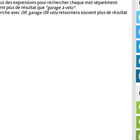
our des expressions pour rechercher chaque mot séparément.
nt plus de résultat que
"garage à vélo"
.
herche avec
OR
.
garage OR vélo
retournera souvent plus de résultat