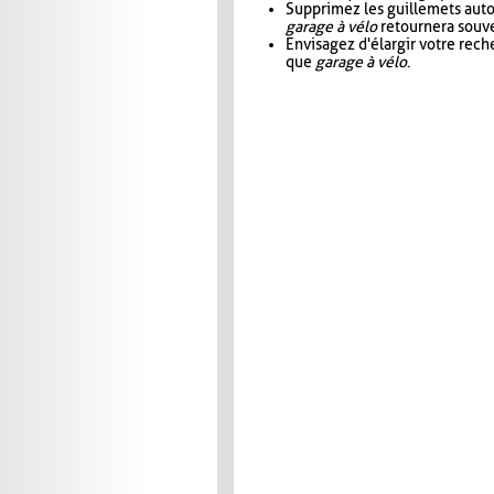
Supprimez les guillemets aut
garage à vélo
retournera souve
Envisagez d'élargir votre rec
que
garage à vélo
.