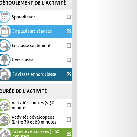
DÉROULEMENT DE L'ACTIVITÉ
Sporadiques
En plusieurs séances
En classe seulement
Hors classe
En classe et hors classe
DURÉE DE L'ACTIVITÉ
Activités courtes (< 30
minutes)
Activités développées
(Entre 30 et 60 minutes)
Activités élaborées (> 60
minutes)