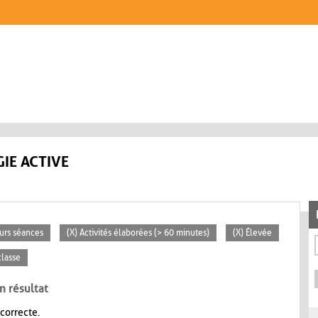
IE ACTIVE
eurs séances
(X) Activités élaborées (> 60 minutes)
(X) Élevée
classe
n résultat
 correcte.