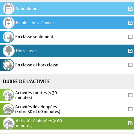
Sporadiques
En plusieurs séances
En classe seulement
Hors classe
En classe et hors classe
DURÉE DE L'ACTIVITÉ
Activités courtes (< 30
minutes)
Activités développées
(Entre 30 et 60 minutes)
Activités élaborées (> 60
minutes)