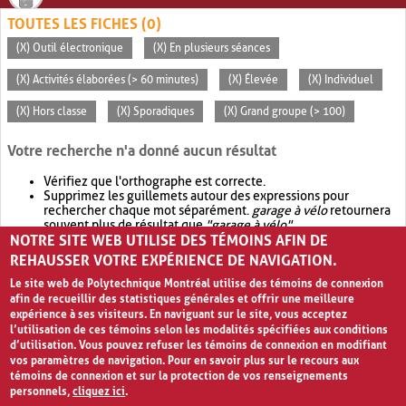
TOUTES LES FICHES (0)
(X) Outil électronique
(X) En plusieurs séances
(X) Activités élaborées (> 60 minutes)
(X) Élevée
(X) Individuel
(X) Hors classe
(X) Sporadiques
(X) Grand groupe (> 100)
Votre recherche n'a donné aucun résultat
Vérifiez que l'orthographe est correcte.
Supprimez les guillemets autour des expressions pour
rechercher chaque mot séparément.
garage à vélo
retournera
souvent plus de résultat que
"garage à vélo"
.
NOTRE SITE WEB UTILISE DES TÉMOINS AFIN DE
Envisagez d'élargir votre recherche avec
OR
.
garage OR vélo
retournera souvent plus de résultat que
garage à vélo
.
REHAUSSER VOTRE EXPÉRIENCE DE NAVIGATION.
Le site web de Polytechnique Montréal utilise des témoins de connexion
afin de recueillir des statistiques générales et offrir une meilleure
expérience à ses visiteurs. En naviguant sur le site, vous acceptez
l’utilisation de ces témoins selon les modalités spécifiées aux conditions
d’utilisation. Vous pouvez refuser les témoins de connexion en modifiant
vos paramètres de navigation. Pour en savoir plus sur le recours aux
témoins de connexion et sur la protection de vos renseignements
personnels,
cliquez ici
.
Avis de confidentialité et conditions d’utilisation