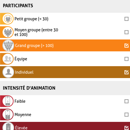
PARTICIPANTS
Petit groupe (< 30)
Moyen groupe (entre 30
et 100)
Grand groupe (> 100)
Équipe
Individuel
INTENSITÉ D'ANIMATION
Faible
Moyenne
Élevée