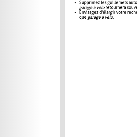
Supprimez les guillemets aut
garage à vélo
retournera souve
Envisagez d'élargir votre rec
que
garage à vélo
.