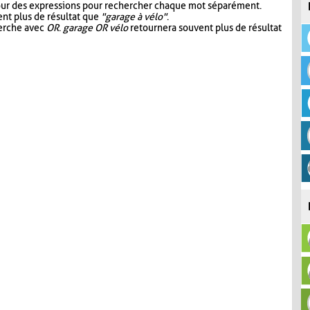
our des expressions pour rechercher chaque mot séparément.
nt plus de résultat que
"garage à vélo"
.
herche avec
OR
.
garage OR vélo
retournera souvent plus de résultat