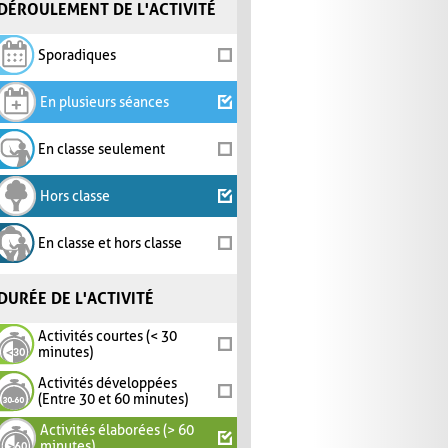
DÉROULEMENT DE L'ACTIVITÉ
Sporadiques
En plusieurs séances
En classe seulement
Hors classe
En classe et hors classe
DURÉE DE L'ACTIVITÉ
Activités courtes (< 30
minutes)
Activités développées
(Entre 30 et 60 minutes)
Activités élaborées (> 60
minutes)