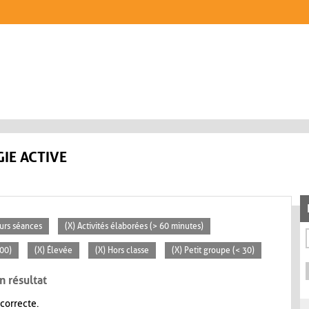
IE ACTIVE
eurs séances
(X) Activités élaborées (> 60 minutes)
100)
(X) Élevée
(X) Hors classe
(X) Petit groupe (< 30)
n résultat
 correcte.