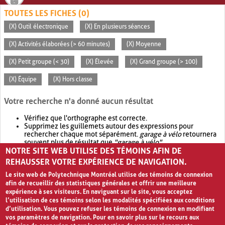
TOUTES LES FICHES (0)
(X) Outil électronique
(X) En plusieurs séances
(X) Activités élaborées (> 60 minutes)
(X) Moyenne
(X) Petit groupe (< 30)
(X) Élevée
(X) Grand groupe (> 100)
(X) Équipe
(X) Hors classe
Votre recherche n'a donné aucun résultat
Vérifiez que l'orthographe est correcte.
Supprimez les guillemets autour des expressions pour
rechercher chaque mot séparément.
garage à vélo
retournera
souvent plus de résultat que
"garage à vélo"
.
NOTRE SITE WEB UTILISE DES TÉMOINS AFIN DE
Envisagez d'élargir votre recherche avec
OR
.
garage OR vélo
retournera souvent plus de résultat que
garage à vélo
.
REHAUSSER VOTRE EXPÉRIENCE DE NAVIGATION.
Le site web de Polytechnique Montréal utilise des témoins de connexion
afin de recueillir des statistiques générales et offrir une meilleure
expérience à ses visiteurs. En naviguant sur le site, vous acceptez
l’utilisation de ces témoins selon les modalités spécifiées aux conditions
d’utilisation. Vous pouvez refuser les témoins de connexion en modifiant
vos paramètres de navigation. Pour en savoir plus sur le recours aux