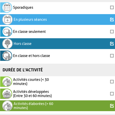
Sporadiques
En plusieurs séances
En classe seulement
Hors classe
En classe et hors classe
DURÉE DE L'ACTIVITÉ
Activités courtes (< 30
minutes)
Activités développées
(Entre 30 et 60 minutes)
Activités élaborées (> 60
minutes)