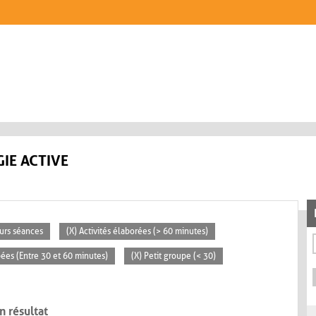
IE ACTIVE
eurs séances
(X) Activités élaborées (> 60 minutes)
pées (Entre 30 et 60 minutes)
(X) Petit groupe (< 30)
n résultat