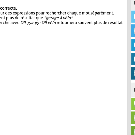
 correcte.
our des expressions pour rechercher chaque mot séparément.
nt plus de résultat que
"garage à vélo"
.
herche avec
OR
.
garage OR vélo
retournera souvent plus de résultat