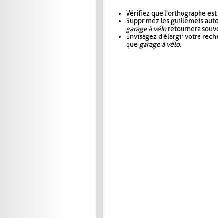
Vérifiez que l'orthographe est
Supprimez les guillemets aut
garage à vélo
retournera souve
Envisagez d'élargir votre rec
que
garage à vélo
.