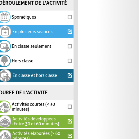
DÉROULEMENT DE L'ACTIVITÉ
Sporadiques
En plusieurs séances
En classe seulement
Hors classe
En classe et hors classe
DURÉE DE L'ACTIVITÉ
Activités courtes (< 30
minutes)
Activités développées
(Entre 30 et 60 minutes)
Activités élaborées (> 60
minutes)