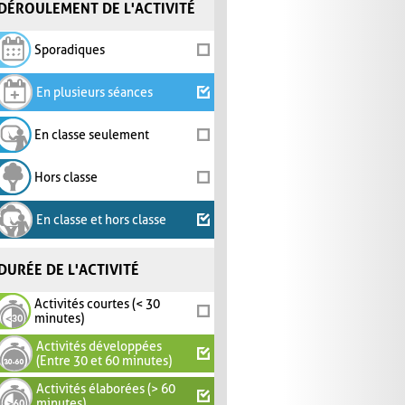
DÉROULEMENT DE L'ACTIVITÉ
Sporadiques
En plusieurs séances
En classe seulement
Hors classe
En classe et hors classe
DURÉE DE L'ACTIVITÉ
Activités courtes (< 30
minutes)
Activités développées
(Entre 30 et 60 minutes)
Activités élaborées (> 60
minutes)