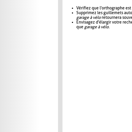
Vérifiez que l'orthographe est
Supprimez les guillemets aut
garage à vélo
retournera souve
Envisagez d'élargir votre rec
que
garage à vélo
.