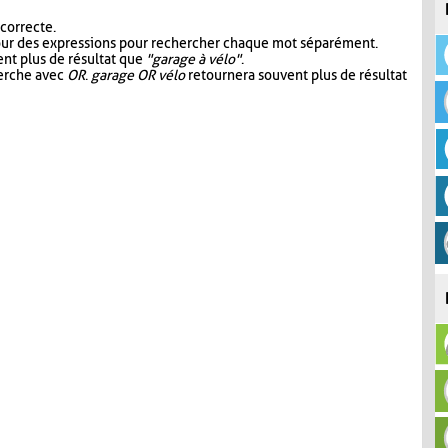
 correcte.
our des expressions pour rechercher chaque mot séparément.
nt plus de résultat que
"garage à vélo"
.
herche avec
OR
.
garage OR vélo
retournera souvent plus de résultat