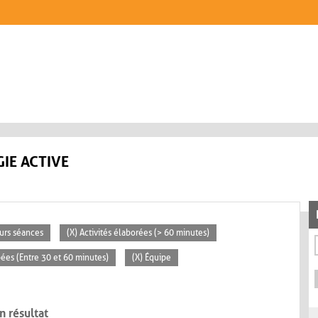
IE ACTIVE
eurs séances
(X) Activités élaborées (> 60 minutes)
pées (Entre 30 et 60 minutes)
(X) Équipe
n résultat