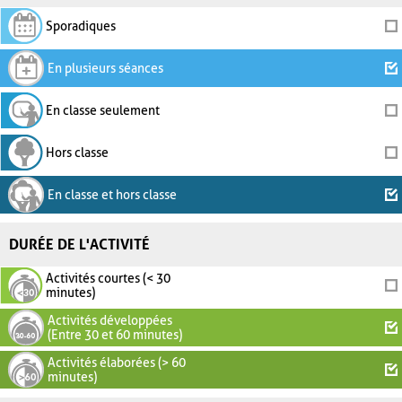
Sporadiques
En plusieurs séances
En classe seulement
Hors classe
En classe et hors classe
DURÉE DE L'ACTIVITÉ
Activités courtes (< 30
minutes)
Activités développées
(Entre 30 et 60 minutes)
Activités élaborées (> 60
minutes)