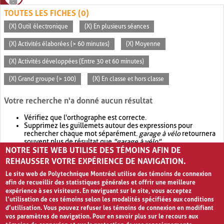
TOUTES LES FICHES (0)
(X) Outil électronique
(X) En plusieurs séances
(X) Activités élaborées (> 60 minutes)
(X) Moyenne
(X) Activités développées (Entre 30 et 60 minutes)
(X) Grand groupe (> 100)
(X) En classe et hors classe
Votre recherche n'a donné aucun résultat
Vérifiez que l'orthographe est correcte.
Supprimez les guillemets autour des expressions pour
rechercher chaque mot séparément.
garage à vélo
retournera
souvent plus de résultat que
"garage à vélo"
.
NOTRE SITE WEB UTILISE DES TÉMOINS AFIN DE
Envisagez d'élargir votre recherche avec
OR
.
garage OR vélo
retournera souvent plus de résultat que
garage à vélo
.
REHAUSSER VOTRE EXPÉRIENCE DE NAVIGATION.
Le site web de Polytechnique Montréal utilise des témoins de connexion
afin de recueillir des statistiques générales et offrir une meilleure
expérience à ses visiteurs. En naviguant sur le site, vous acceptez
l’utilisation de ces témoins selon les modalités spécifiées aux conditions
d’utilisation. Vous pouvez refuser les témoins de connexion en modifiant
vos paramètres de navigation. Pour en savoir plus sur le recours aux