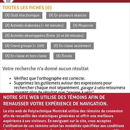
TOUTES LES FICHES (0)
(X) Outil électronique
(X) En plusieurs séances
(X) Activités élaborées (> 60 minutes)
(X) Moyenne
(X) Activités développées (Entre 30 et 60 minutes)
(X) Grand groupe (> 100)
(X) En classe seulement
(X) En classe et hors classe
(X) Élevée
Votre recherche n'a donné aucun résultat
Vérifiez que l'orthographe est correcte.
Supprimez les guillemets autour des expressions pour
rechercher chaque mot séparément.
garage à vélo
retournera
souvent plus de résultat que
"garage à vélo"
.
NOTRE SITE WEB UTILISE DES TÉMOINS AFIN DE
Envisagez d'élargir votre recherche avec
OR
.
garage OR vélo
retournera souvent plus de résultat que
garage à vélo
.
REHAUSSER VOTRE EXPÉRIENCE DE NAVIGATION.
Le site web de Polytechnique Montréal utilise des témoins de connexion
afin de recueillir des statistiques générales et offrir une meilleure
expérience à ses visiteurs. En naviguant sur le site, vous acceptez
l’utilisation de ces témoins selon les modalités spécifiées aux conditions