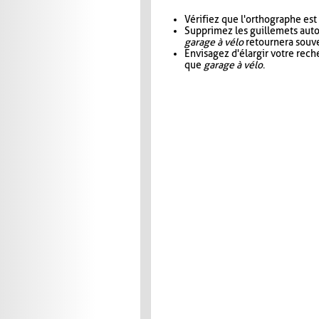
Vérifiez que l'orthographe est
Supprimez les guillemets aut
garage à vélo
retournera souve
Envisagez d'élargir votre rec
que
garage à vélo
.