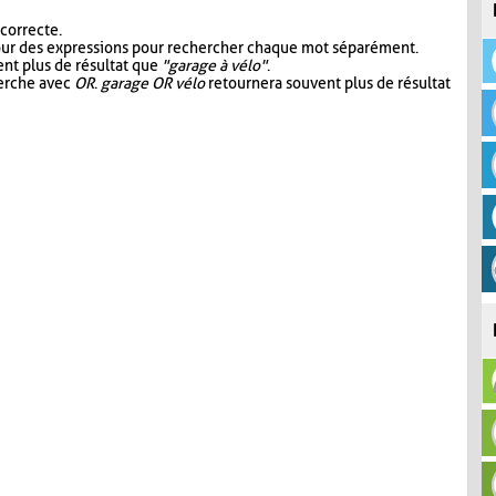
 correcte.
our des expressions pour rechercher chaque mot séparément.
nt plus de résultat que
"garage à vélo"
.
herche avec
OR
.
garage OR vélo
retournera souvent plus de résultat