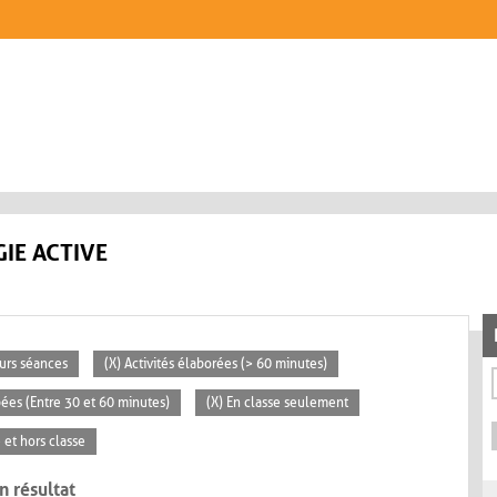
IE ACTIVE
eurs séances
(X) Activités élaborées (> 60 minutes)
pées (Entre 30 et 60 minutes)
(X) En classe seulement
e et hors classe
n résultat