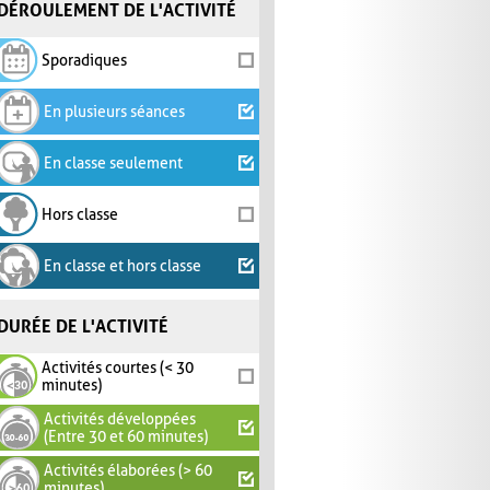
DÉROULEMENT DE L'ACTIVITÉ
Sporadiques
En plusieurs séances
En classe seulement
Hors classe
En classe et hors classe
DURÉE DE L'ACTIVITÉ
Activités courtes (< 30
minutes)
Activités développées
(Entre 30 et 60 minutes)
Activités élaborées (> 60
minutes)