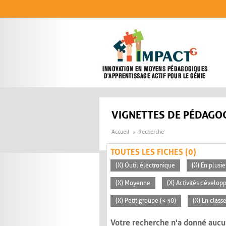
Aller au contenu principal
VIGNETTES DE PÉDAGOG
Accueil
Recherche
TOUTES LES FICHES (0)
(X) Outil électronique
(X) En plusi
(X) Moyenne
(X) Activités dévelop
(X) Petit groupe (< 30)
(X) En class
Votre recherche n'a donné aucu