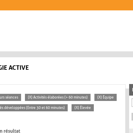
IE ACTIVE
eurs séances
(X) Activités élaborées (> 60 minutes)
(X) Équipe
ités développées (Entre 30 et 60 minutes)
(X) Élevée
n résultat