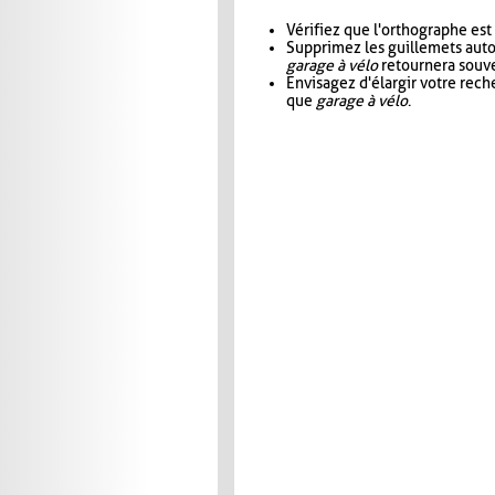
Vérifiez que l'orthographe est
Supprimez les guillemets aut
garage à vélo
retournera souve
Envisagez d'élargir votre rec
que
garage à vélo
.