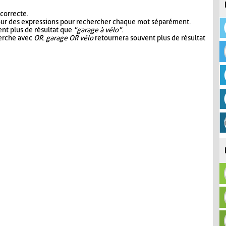
 correcte.
our des expressions pour rechercher chaque mot séparément.
nt plus de résultat que
"garage à vélo"
.
herche avec
OR
.
garage OR vélo
retournera souvent plus de résultat