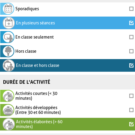
Sporadiques
En plusieurs séances
En classe seulement
Hors classe
En classe et hors classe
DURÉE DE L'ACTIVITÉ
Activités courtes (< 30
minutes)
Activités développées
(Entre 30 et 60 minutes)
Activités élaborées (> 60
minutes)