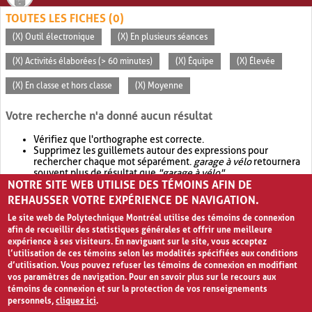
TOUTES LES FICHES (0)
(X) Outil électronique
(X) En plusieurs séances
(X) Activités élaborées (> 60 minutes)
(X) Équipe
(X) Élevée
(X) En classe et hors classe
(X) Moyenne
Votre recherche n'a donné aucun résultat
Vérifiez que l'orthographe est correcte.
Supprimez les guillemets autour des expressions pour
rechercher chaque mot séparément.
garage à vélo
retournera
souvent plus de résultat que
"garage à vélo"
.
NOTRE SITE WEB UTILISE DES TÉMOINS AFIN DE
Envisagez d'élargir votre recherche avec
OR
.
garage OR vélo
retournera souvent plus de résultat que
garage à vélo
.
REHAUSSER VOTRE EXPÉRIENCE DE NAVIGATION.
Le site web de Polytechnique Montréal utilise des témoins de connexion
afin de recueillir des statistiques générales et offrir une meilleure
expérience à ses visiteurs. En naviguant sur le site, vous acceptez
l’utilisation de ces témoins selon les modalités spécifiées aux conditions
d’utilisation. Vous pouvez refuser les témoins de connexion en modifiant
vos paramètres de navigation. Pour en savoir plus sur le recours aux
témoins de connexion et sur la protection de vos renseignements
personnels,
cliquez ici
.
Avis de confidentialité et conditions d’utilisation