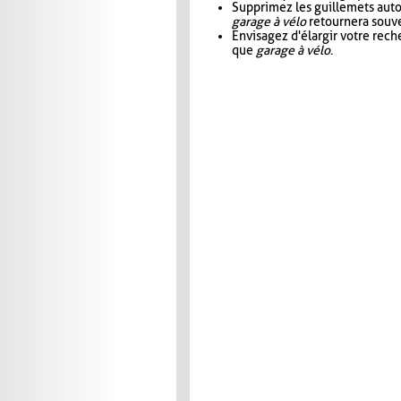
Supprimez les guillemets aut
garage à vélo
retournera souve
Envisagez d'élargir votre rec
que
garage à vélo
.