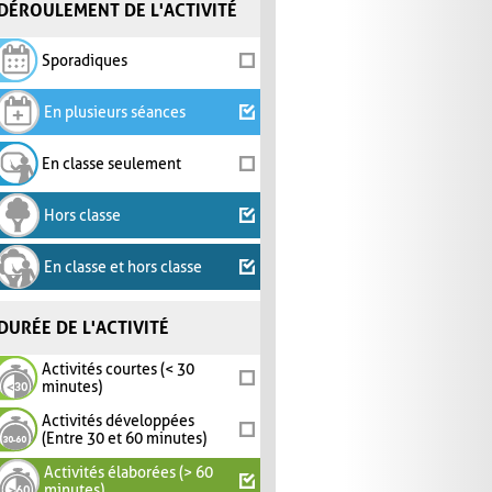
DÉROULEMENT DE L'ACTIVITÉ
Sporadiques
En plusieurs séances
En classe seulement
Hors classe
En classe et hors classe
DURÉE DE L'ACTIVITÉ
Activités courtes (< 30
minutes)
Activités développées
(Entre 30 et 60 minutes)
Activités élaborées (> 60
minutes)