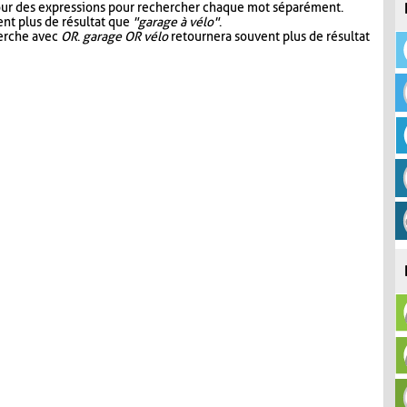
our des expressions pour rechercher chaque mot séparément.
nt plus de résultat que
"garage à vélo"
.
herche avec
OR
.
garage OR vélo
retournera souvent plus de résultat