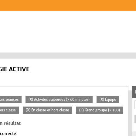
IE ACTIVE
eurs séances
(X) Activités élaborées (> 60 minutes)
(X) Équipe
ors classe
(X) En classe et hors classe
(X) Grand groupe (> 100)
n résultat
 correcte.