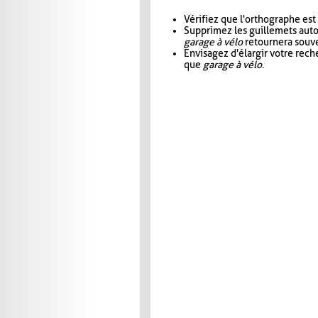
Vérifiez que l'orthographe est
Supprimez les guillemets aut
garage à vélo
retournera souve
Envisagez d'élargir votre rec
que
garage à vélo
.