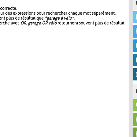
 correcte.
our des expressions pour rechercher chaque mot séparément.
nt plus de résultat que
"garage à vélo"
.
herche avec
OR
.
garage OR vélo
retournera souvent plus de résultat