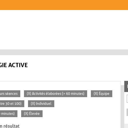
IE ACTIVE
eurs séances
(X) Activités élaborées (> 60 minutes)
(X) Équipe
tre 30 et 100)
(X) Individuel
0 minutes)
(X) Élevée
n résultat