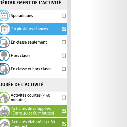
DÉROULEMENT DE L'ACTIVITÉ
Sporadiques
En plusieurs séances
En classe seulement
Hors classe
En classe et hors classe
DURÉE DE L'ACTIVITÉ
Activités courtes (< 30
minutes)
Activités développées
(Entre 30 et 60 minutes)
Activités élaborées (> 60
minutes)