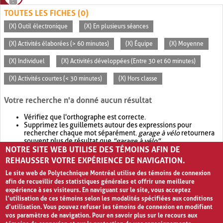
TOUTES LES FICHES (0)
(X) Outil électronique
(X) En plusieurs séances
(X) Activités élaborées (> 60 minutes)
(X) Équipe
(X) Moyenne
(X) Individuel
(X) Activités développées (Entre 30 et 60 minutes)
(X) Activités courtes (< 30 minutes)
(X) Hors classe
Votre recherche n'a donné aucun résultat
Vérifiez que l'orthographe est correcte.
Supprimez les guillemets autour des expressions pour
rechercher chaque mot séparément.
garage à vélo
retournera
souvent plus de résultat que
"garage à vélo"
.
NOTRE SITE WEB UTILISE DES TÉMOINS AFIN DE
Envisagez d'élargir votre recherche avec
OR
.
garage OR vélo
retournera souvent plus de résultat que
garage à vélo
.
REHAUSSER VOTRE EXPÉRIENCE DE NAVIGATION.
Le site web de Polytechnique Montréal utilise des témoins de connexion
afin de recueillir des statistiques générales et offrir une meilleure
expérience à ses visiteurs. En naviguant sur le site, vous acceptez
l’utilisation de ces témoins selon les modalités spécifiées aux conditions
d’utilisation. Vous pouvez refuser les témoins de connexion en modifiant
vos paramètres de navigation. Pour en savoir plus sur le recours aux