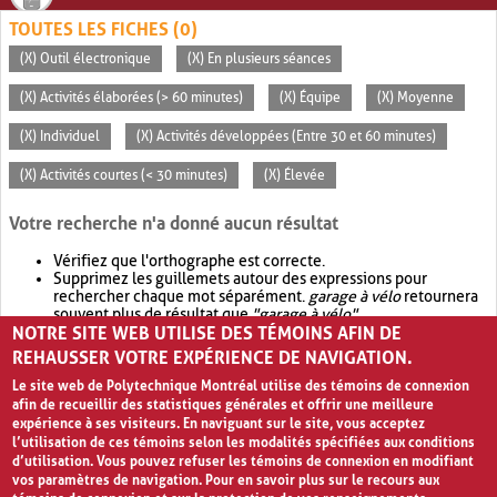
TOUTES LES FICHES (0)
(X) Outil électronique
(X) En plusieurs séances
(X) Activités élaborées (> 60 minutes)
(X) Équipe
(X) Moyenne
(X) Individuel
(X) Activités développées (Entre 30 et 60 minutes)
(X) Activités courtes (< 30 minutes)
(X) Élevée
Votre recherche n'a donné aucun résultat
Vérifiez que l'orthographe est correcte.
Supprimez les guillemets autour des expressions pour
rechercher chaque mot séparément.
garage à vélo
retournera
souvent plus de résultat que
"garage à vélo"
.
NOTRE SITE WEB UTILISE DES TÉMOINS AFIN DE
Envisagez d'élargir votre recherche avec
OR
.
garage OR vélo
retournera souvent plus de résultat que
garage à vélo
.
REHAUSSER VOTRE EXPÉRIENCE DE NAVIGATION.
Le site web de Polytechnique Montréal utilise des témoins de connexion
afin de recueillir des statistiques générales et offrir une meilleure
expérience à ses visiteurs. En naviguant sur le site, vous acceptez
l’utilisation de ces témoins selon les modalités spécifiées aux conditions
d’utilisation. Vous pouvez refuser les témoins de connexion en modifiant
vos paramètres de navigation. Pour en savoir plus sur le recours aux