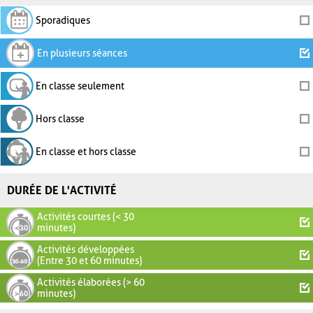
Sporadiques
En plusieurs séances
En classe seulement
Hors classe
En classe et hors classe
DURÉE DE L'ACTIVITÉ
Activités courtes (< 30
minutes)
Activités développées
(Entre 30 et 60 minutes)
Activités élaborées (> 60
minutes)