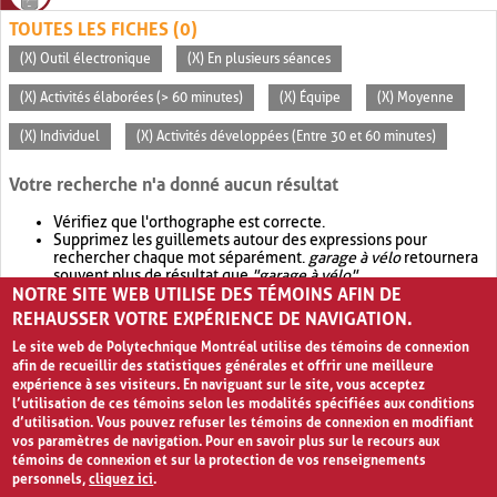
TOUTES LES FICHES (0)
(X) Outil électronique
(X) En plusieurs séances
(X) Activités élaborées (> 60 minutes)
(X) Équipe
(X) Moyenne
(X) Individuel
(X) Activités développées (Entre 30 et 60 minutes)
Votre recherche n'a donné aucun résultat
Vérifiez que l'orthographe est correcte.
Supprimez les guillemets autour des expressions pour
rechercher chaque mot séparément.
garage à vélo
retournera
souvent plus de résultat que
"garage à vélo"
.
NOTRE SITE WEB UTILISE DES TÉMOINS AFIN DE
Envisagez d'élargir votre recherche avec
OR
.
garage OR vélo
retournera souvent plus de résultat que
garage à vélo
.
REHAUSSER VOTRE EXPÉRIENCE DE NAVIGATION.
Le site web de Polytechnique Montréal utilise des témoins de connexion
afin de recueillir des statistiques générales et offrir une meilleure
expérience à ses visiteurs. En naviguant sur le site, vous acceptez
l’utilisation de ces témoins selon les modalités spécifiées aux conditions
d’utilisation. Vous pouvez refuser les témoins de connexion en modifiant
vos paramètres de navigation. Pour en savoir plus sur le recours aux
témoins de connexion et sur la protection de vos renseignements
personnels,
cliquez ici
.
Avis de confidentialité et conditions d’utilisation