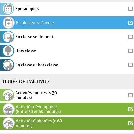
Sporadiques
En plusieurs séances
En classe seulement
Hors classe
En classe et hors classe
DURÉE DE L'ACTIVITÉ
Activités courtes (< 30
minutes)
Activités développées
(Entre 30 et 60 minutes)
Activités élaborées (> 60
minutes)