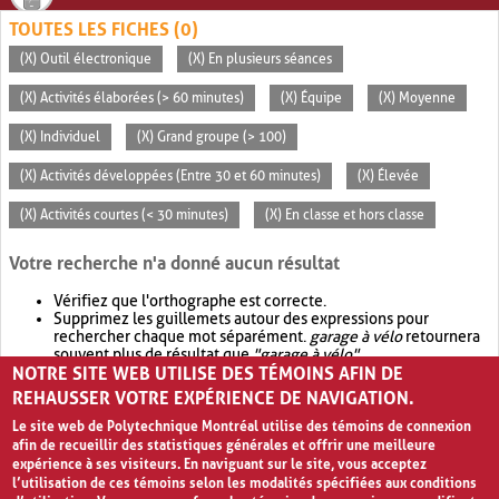
TOUTES LES FICHES (0)
(X) Outil électronique
(X) En plusieurs séances
(X) Activités élaborées (> 60 minutes)
(X) Équipe
(X) Moyenne
(X) Individuel
(X) Grand groupe (> 100)
(X) Activités développées (Entre 30 et 60 minutes)
(X) Élevée
(X) Activités courtes (< 30 minutes)
(X) En classe et hors classe
Votre recherche n'a donné aucun résultat
Vérifiez que l'orthographe est correcte.
Supprimez les guillemets autour des expressions pour
rechercher chaque mot séparément.
garage à vélo
retournera
souvent plus de résultat que
"garage à vélo"
.
NOTRE SITE WEB UTILISE DES TÉMOINS AFIN DE
Envisagez d'élargir votre recherche avec
OR
.
garage OR vélo
retournera souvent plus de résultat que
garage à vélo
.
REHAUSSER VOTRE EXPÉRIENCE DE NAVIGATION.
Le site web de Polytechnique Montréal utilise des témoins de connexion
afin de recueillir des statistiques générales et offrir une meilleure
expérience à ses visiteurs. En naviguant sur le site, vous acceptez
l’utilisation de ces témoins selon les modalités spécifiées aux conditions