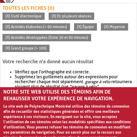
TOUTES LES FICHES (0)
(X) Outil électronique
(X) En plusieurs séances
(X) Activités élaborées (> 60 minutes)
(X) Équipe
(X) Moyenne
(X) Activités développées (Entre 30 et 60 minutes)
(X) Grand groupe (> 100)
Votre recherche n'a donné aucun résultat
Vérifiez que l'orthographe est correcte.
Supprimez les guillemets autour des expressions pour
rechercher chaque mot séparément.
garage à vélo
retournera
souvent plus de résultat que
"garage à vélo"
.
NOTRE SITE WEB UTILISE DES TÉMOINS AFIN DE
Envisagez d'élargir votre recherche avec
OR
.
garage OR vélo
retournera souvent plus de résultat que
garage à vélo
.
REHAUSSER VOTRE EXPÉRIENCE DE NAVIGATION.
Le site web de Polytechnique Montréal utilise des témoins de connexion
afin de recueillir des statistiques générales et offrir une meilleure
expérience à ses visiteurs. En naviguant sur le site, vous acceptez
l’utilisation de ces témoins selon les modalités spécifiées aux conditions
d’utilisation. Vous pouvez refuser les témoins de connexion en modifiant
vos paramètres de navigation. Pour en savoir plus sur le recours aux