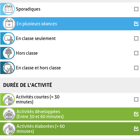
Sporadiques
En plusieurs séances
En classe seulement
Hors classe
En classe et hors classe
DURÉE DE L'ACTIVITÉ
Activités courtes (< 30
minutes)
Activités développées
(Entre 30 et 60 minutes)
Activités élaborées (> 60
minutes)