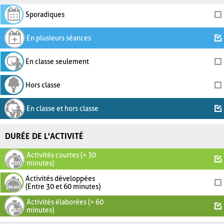
Sporadiques
En plusieurs séances
En classe seulement
Hors classe
En classe et hors classe
DURÉE DE L'ACTIVITÉ
Activités courtes (< 30
minutes)
Activités développées
(Entre 30 et 60 minutes)
Activités élaborées (> 60
minutes)