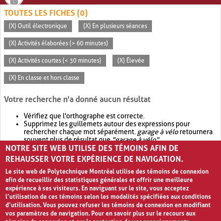
TOUTES LES FICHES (0)
(X) Outil électronique
(X) En plusieurs séances
(X) Activités élaborées (> 60 minutes)
(X) Activités courtes (< 30 minutes)
(X) Élevée
(X) En classe et hors classe
Votre recherche n'a donné aucun résultat
Vérifiez que l'orthographe est correcte.
Supprimez les guillemets autour des expressions pour
rechercher chaque mot séparément.
garage à vélo
retournera
souvent plus de résultat que
"garage à vélo"
.
NOTRE SITE WEB UTILISE DES TÉMOINS AFIN DE
Envisagez d'élargir votre recherche avec
OR
.
garage OR vélo
retournera souvent plus de résultat que
garage à vélo
.
REHAUSSER VOTRE EXPÉRIENCE DE NAVIGATION.
Le site web de Polytechnique Montréal utilise des témoins de connexion
afin de recueillir des statistiques générales et offrir une meilleure
expérience à ses visiteurs. En naviguant sur le site, vous acceptez
l’utilisation de ces témoins selon les modalités spécifiées aux conditions
d’utilisation. Vous pouvez refuser les témoins de connexion en modifiant
vos paramètres de navigation. Pour en savoir plus sur le recours aux