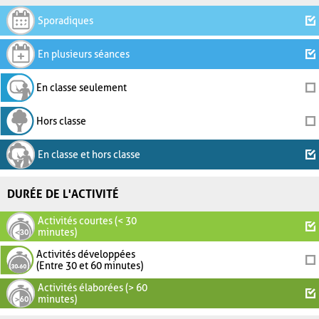
Sporadiques
En plusieurs séances
En classe seulement
Hors classe
En classe et hors classe
DURÉE DE L'ACTIVITÉ
Activités courtes (< 30
minutes)
Activités développées
(Entre 30 et 60 minutes)
Activités élaborées (> 60
minutes)