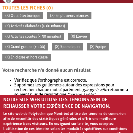
TOUTES LES FICHES (0)
(X) Outil électronique
(X) En plusieurs séances
(X) Activités élaborées (> 60 minutes)
(X) Activités courtes (< 30 minutes)
(X) Élevée
(X) Grand groupe (> 100)
(X) Sporadiques
(X) Équipe
(X) En classe et hors classe
Votre recherche n'a donné aucun résultat
Vérifiez que l'orthographe est correcte.
Supprimez les guillemets autour des expressions pour
rechercher chaque mot séparément.
garage à vélo
retournera
souvent plus de résultat que
"garage à vélo"
.
NOTRE SITE WEB UTILISE DES TÉMOINS AFIN DE
Envisagez d'élargir votre recherche avec
OR
.
garage OR vélo
retournera souvent plus de résultat que
garage à vélo
.
REHAUSSER VOTRE EXPÉRIENCE DE NAVIGATION.
Le site web de Polytechnique Montréal utilise des témoins de connexion
afin de recueillir des statistiques générales et offrir une meilleure
expérience à ses visiteurs. En naviguant sur le site, vous acceptez
l’utilisation de ces témoins selon les modalités spécifiées aux conditions