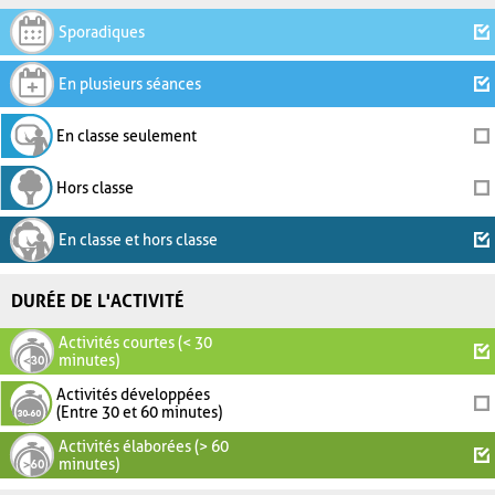
Sporadiques
En plusieurs séances
En classe seulement
Hors classe
En classe et hors classe
DURÉE DE L'ACTIVITÉ
Activités courtes (< 30
minutes)
Activités développées
(Entre 30 et 60 minutes)
Activités élaborées (> 60
minutes)