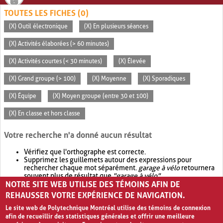
TOUTES LES FICHES (0)
(X) Outil électronique
(X) En plusieurs séances
(X) Activités élaborées (> 60 minutes)
(X) Activités courtes (< 30 minutes)
(X) Élevée
(X) Grand groupe (> 100)
(X) Moyenne
(X) Sporadiques
(X) Équipe
(X) Moyen groupe (entre 30 et 100)
(X) En classe et hors classe
Votre recherche n'a donné aucun résultat
Vérifiez que l'orthographe est correcte.
Supprimez les guillemets autour des expressions pour
rechercher chaque mot séparément.
garage à vélo
retournera
souvent plus de résultat que
"garage à vélo"
.
NOTRE SITE WEB UTILISE DES TÉMOINS AFIN DE
Envisagez d'élargir votre recherche avec
OR
.
garage OR vélo
retournera souvent plus de résultat que
garage à vélo
.
REHAUSSER VOTRE EXPÉRIENCE DE NAVIGATION.
Le site web de Polytechnique Montréal utilise des témoins de connexion
afin de recueillir des statistiques générales et offrir une meilleure