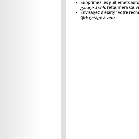
Supprimez les guillemets aut
garage à vélo
retournera souve
Envisagez d'élargir votre rec
que
garage à vélo
.