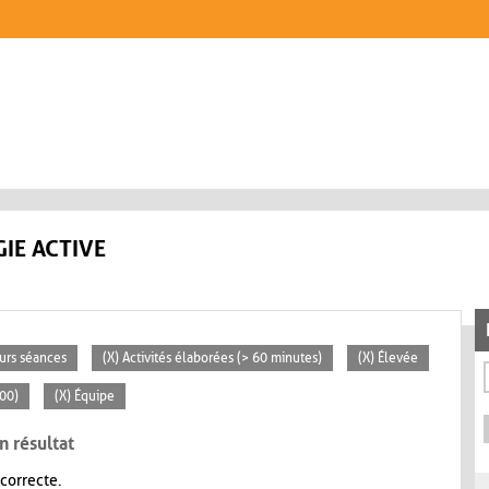
IE ACTIVE
eurs séances
(X) Activités élaborées (> 60 minutes)
(X) Élevée
100)
(X) Équipe
n résultat
 correcte.