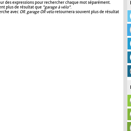
our des expressions pour rechercher chaque mot séparément.
nt plus de résultat que
"garage à vélo"
.
herche avec
OR
.
garage OR vélo
retournera souvent plus de résultat