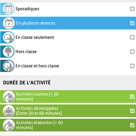
Sporadiques
En plusieurs séances
En classe seulement
Hors classe
En classe et hors classe
DURÉE DE L'ACTIVITÉ
Activités courtes (< 30
minutes)
Activités développées
(Entre 30 et 60 minutes)
Activités élaborées (> 60
minutes)