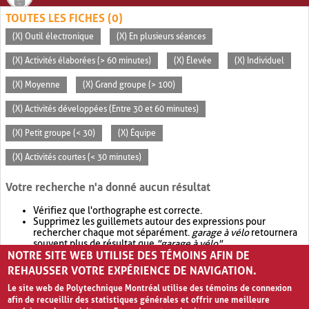
TOUTES LES FICHES (0)
(X) Outil électronique
(X) En plusieurs séances
(X) Activités élaborées (> 60 minutes)
(X) Élevée
(X) Individuel
(X) Moyenne
(X) Grand groupe (> 100)
(X) Activités développées (Entre 30 et 60 minutes)
(X) Petit groupe (< 30)
(X) Équipe
(X) Activités courtes (< 30 minutes)
Votre recherche n'a donné aucun résultat
Vérifiez que l'orthographe est correcte.
Supprimez les guillemets autour des expressions pour
rechercher chaque mot séparément.
garage à vélo
retournera
souvent plus de résultat que
"garage à vélo"
.
NOTRE SITE WEB UTILISE DES TÉMOINS AFIN DE
Envisagez d'élargir votre recherche avec
OR
.
garage OR vélo
retournera souvent plus de résultat que
garage à vélo
.
REHAUSSER VOTRE EXPÉRIENCE DE NAVIGATION.
Le site web de Polytechnique Montréal utilise des témoins de connexion
afin de recueillir des statistiques générales et offrir une meilleure