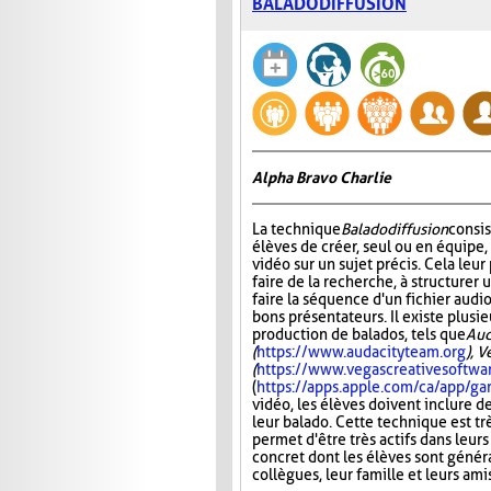
BALADODIFFUSION
Alpha Bravo Charlie
La technique
Baladodiffusion
consi
élèves de créer, seul ou en équipe,
vidéo sur un sujet précis. Cela leu
faire de la recherche, à structurer u
faire la séquence d'un fichier audio
bons présentateurs. Il existe plusie
production de balados, tels que
Aud
(
https://www.audacityteam.org
), 
(
https://www.vegascreativesoftwa
(
https://apps.apple.com/ca/app/
vidéo, les élèves doivent inclure d
leur balado. Cette technique est tr
permet d'être très actifs dans leurs
concret dont les élèves sont généra
collègues, leur famille et leurs ami