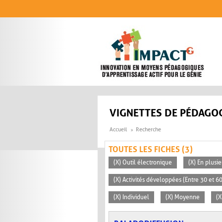
Aller au contenu principal
VIGNETTES DE PÉDAGOG
Accueil
Recherche
TOUTES LES FICHES (3)
(X) Outil électronique
(X) En plusi
(X) Activités développées (Entre 30 et 6
(X) Individuel
(X) Moyenne
(X