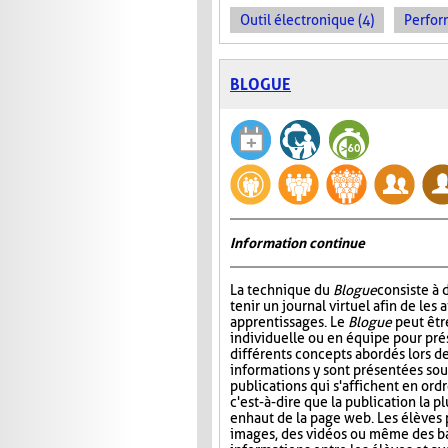
Outil électronique (4)
Perfor
BLOGUE
Information continue
La technique du
Blogue
consiste à
tenir un journal virtuel afin de les 
apprentissages. Le
Blogue
peut êtr
individuelle ou en équipe pour prés
différents concepts abordés lors de
informations y sont présentées sou
publications qui s'affichent en ord
c'est-à-dire que la publication la p
en haut de la page web. Les élèves 
images, des vidéos ou même des ba