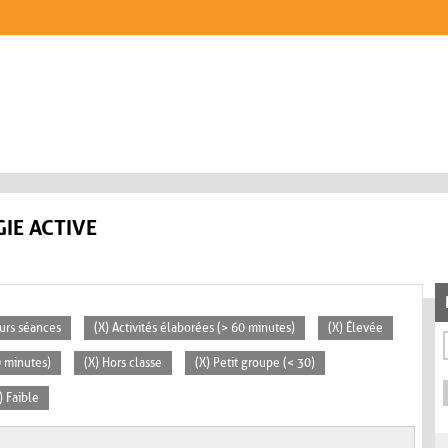
IE ACTIVE
eurs séances
(X) Activités élaborées (> 60 minutes)
(X) Élevée
0 minutes)
(X) Hors classe
(X) Petit groupe (< 30)
) Faible