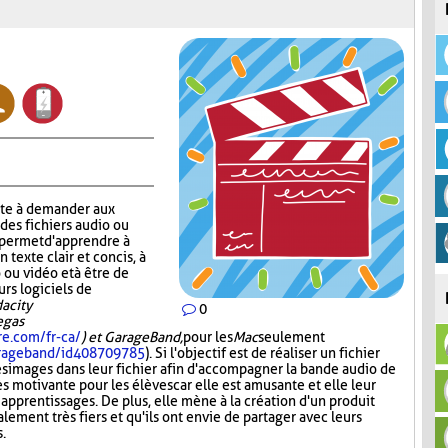
ste à demander aux
 des fichiers audio ou
r permet d'apprendre à
n texte clair et concis, à
 ou vidéo et à être de
urs logiciels de
acity
0
Vegas
re.com/fr-ca/
) et GarageBand,
pour les
Mac
seulement
garageband/id408709785
). Si l'objectif est de réaliser un fichier
es images dans leur fichier afin d'accompagner la bande audio de
ès motivante pour les élèves car elle est amusante et elle leur
 apprentissages. De plus, elle mène à la création d'un produit
lement très fiers et qu'ils ont envie de partager avec leurs
s.