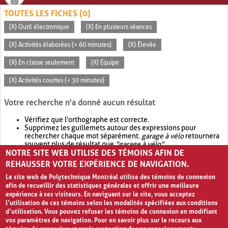
TOUTES LES FICHES (0)
(X) Outil électronique
(X) En plusieurs séances
(X) Activités élaborées (> 60 minutes)
(X) Élevée
(X) En classe seulement
(X) Équipe
(X) Activités courtes (< 30 minutes)
Votre recherche n'a donné aucun résultat
Vérifiez que l'orthographe est correcte.
Supprimez les guillemets autour des expressions pour
rechercher chaque mot séparément.
garage à vélo
retournera
souvent plus de résultat que
"garage à vélo"
.
NOTRE SITE WEB UTILISE DES TÉMOINS AFIN DE
Envisagez d'élargir votre recherche avec
OR
.
garage OR vélo
retournera souvent plus de résultat que
garage à vélo
.
REHAUSSER VOTRE EXPÉRIENCE DE NAVIGATION.
Le site web de Polytechnique Montréal utilise des témoins de connexion
afin de recueillir des statistiques générales et offrir une meilleure
expérience à ses visiteurs. En naviguant sur le site, vous acceptez
l’utilisation de ces témoins selon les modalités spécifiées aux conditions
d’utilisation. Vous pouvez refuser les témoins de connexion en modifiant
vos paramètres de navigation. Pour en savoir plus sur le recours aux