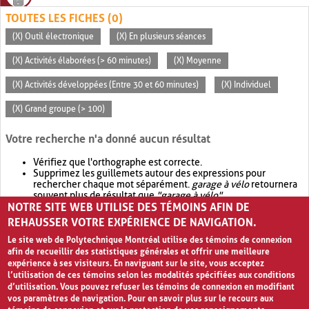
TOUTES LES FICHES (0)
(X) Outil électronique
(X) En plusieurs séances
(X) Activités élaborées (> 60 minutes)
(X) Moyenne
(X) Activités développées (Entre 30 et 60 minutes)
(X) Individuel
(X) Grand groupe (> 100)
Votre recherche n'a donné aucun résultat
Vérifiez que l'orthographe est correcte.
Supprimez les guillemets autour des expressions pour
rechercher chaque mot séparément.
garage à vélo
retournera
souvent plus de résultat que
"garage à vélo"
.
NOTRE SITE WEB UTILISE DES TÉMOINS AFIN DE
Envisagez d'élargir votre recherche avec
OR
.
garage OR vélo
retournera souvent plus de résultat que
garage à vélo
.
REHAUSSER VOTRE EXPÉRIENCE DE NAVIGATION.
Le site web de Polytechnique Montréal utilise des témoins de connexion
afin de recueillir des statistiques générales et offrir une meilleure
expérience à ses visiteurs. En naviguant sur le site, vous acceptez
l’utilisation de ces témoins selon les modalités spécifiées aux conditions
d’utilisation. Vous pouvez refuser les témoins de connexion en modifiant
vos paramètres de navigation. Pour en savoir plus sur le recours aux