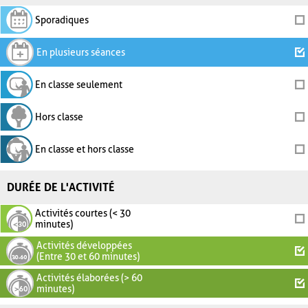
Sporadiques
En plusieurs séances
En classe seulement
Hors classe
En classe et hors classe
DURÉE DE L'ACTIVITÉ
Activités courtes (< 30
minutes)
Activités développées
(Entre 30 et 60 minutes)
Activités élaborées (> 60
minutes)