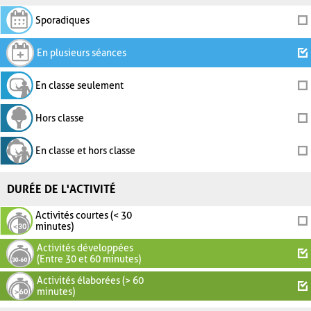
Sporadiques
En plusieurs séances
En classe seulement
Hors classe
En classe et hors classe
DURÉE DE L'ACTIVITÉ
Activités courtes (< 30
minutes)
Activités développées
(Entre 30 et 60 minutes)
Activités élaborées (> 60
minutes)