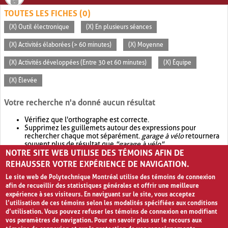
TOUTES LES FICHES (0)
(X) Outil électronique
(X) En plusieurs séances
(X) Activités élaborées (> 60 minutes)
(X) Moyenne
(X) Activités développées (Entre 30 et 60 minutes)
(X) Équipe
(X) Élevée
Votre recherche n'a donné aucun résultat
Vérifiez que l'orthographe est correcte.
Supprimez les guillemets autour des expressions pour
rechercher chaque mot séparément.
garage à vélo
retournera
souvent plus de résultat que
"garage à vélo"
.
NOTRE SITE WEB UTILISE DES TÉMOINS AFIN DE
Envisagez d'élargir votre recherche avec
OR
.
garage OR vélo
retournera souvent plus de résultat que
garage à vélo
.
REHAUSSER VOTRE EXPÉRIENCE DE NAVIGATION.
Le site web de Polytechnique Montréal utilise des témoins de connexion
afin de recueillir des statistiques générales et offrir une meilleure
expérience à ses visiteurs. En naviguant sur le site, vous acceptez
l’utilisation de ces témoins selon les modalités spécifiées aux conditions
d’utilisation. Vous pouvez refuser les témoins de connexion en modifiant
vos paramètres de navigation. Pour en savoir plus sur le recours aux