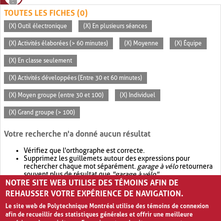
TOUTES LES FICHES (0)
(X) Outil électronique
(X) En plusieurs séances
(X) Activités élaborées (> 60 minutes)
(X) Moyenne
(X) Équipe
(X) En classe seulement
(X) Activités développées (Entre 30 et 60 minutes)
(X) Moyen groupe (entre 30 et 100)
(X) Individuel
(X) Grand groupe (> 100)
Votre recherche n'a donné aucun résultat
Vérifiez que l'orthographe est correcte.
Supprimez les guillemets autour des expressions pour
rechercher chaque mot séparément.
garage à vélo
retournera
souvent plus de résultat que
"garage à vélo"
.
NOTRE SITE WEB UTILISE DES TÉMOINS AFIN DE
Envisagez d'élargir votre recherche avec
OR
.
garage OR vélo
retournera souvent plus de résultat que
garage à vélo
.
REHAUSSER VOTRE EXPÉRIENCE DE NAVIGATION.
Le site web de Polytechnique Montréal utilise des témoins de connexion
afin de recueillir des statistiques générales et offrir une meilleure