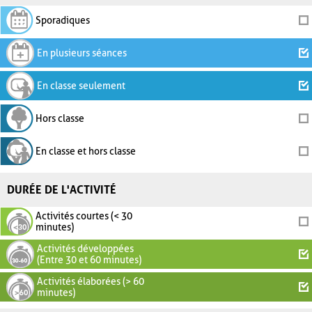
Sporadiques
En plusieurs séances
En classe seulement
Hors classe
En classe et hors classe
DURÉE DE L'ACTIVITÉ
Activités courtes (< 30
minutes)
Activités développées
(Entre 30 et 60 minutes)
Activités élaborées (> 60
minutes)