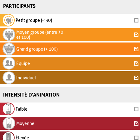
PARTICIPANTS
Petit groupe (< 30)
Moyen groupe (entre 30
et 100)
Grand groupe (> 100)
Équipe
Individuel
INTENSITÉ D'ANIMATION
Faible
Moyenne
Élevée